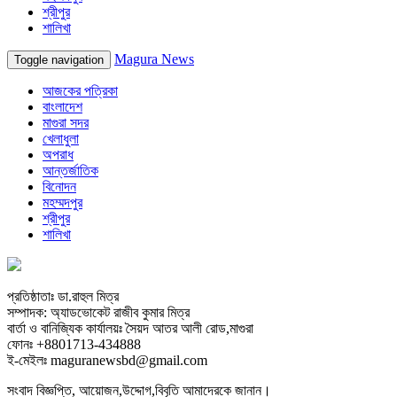
শ্রীপুর
শালিখা
Magura News
Toggle navigation
আজকের পত্রিকা
বাংলাদেশ
মাগুরা সদর
খেলাধুলা
অপরাধ
আন্তর্জাতিক
বিনোদন
মহম্মদপুর
শ্রীপুর
শালিখা
প্রতিষ্ঠাতাঃ ডা.রাহুল মিত্র
সম্পাদক: অ্যাডভোকেট রাজীব কুমার মিত্র
বার্তা ও বানিজ্যিক কার্যালয়ঃ সৈয়দ আতর আলী রোড,মাগুরা
ফোনঃ +8801713-434888
ই-মেইলঃ maguranewsbd@gmail.com
সংবাদ বিজ্ঞপ্তি, আয়োজন,উদ্দোগ,বিবৃতি আমাদেরকে জানান।