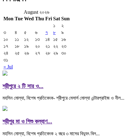
August ২০২৬
Mon
Tue
Wed
Thu
Fri
Sat
Sun
১
২
৩
৪
৫
৬
৭
৮
৯
১০
১১
১২
১৩
১৪
১৫
১৬
১৭
১৮
১৯
২০
২১
২২
২৩
২৪
২৫
২৬
২৭
২৮
২৯
৩০
৩১
« Jul
শ্রীপুরে ২ টি সার ও...
মহসিন মোল্যা, বিশেষ প্রতিবেদক- শ্রীপুরে মেসার্স মোল্যা এন্টারপ্রাইজ ও নীল...
শ্রীপুর মা ও শিশু কল্যাণ...
মহসিন মোল্যা, বিশেষ প্রতিবেদক ২ বছর ৩ মাসের বিদ্যুৎ বিল...