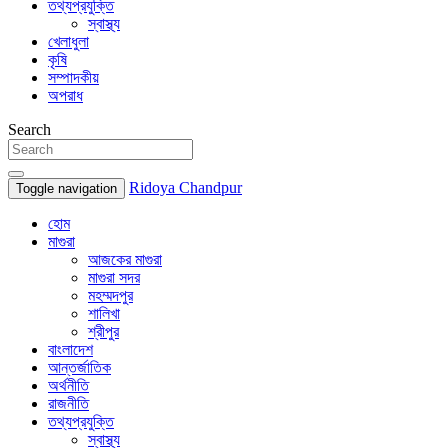
তথ্যপ্রযুক্তি
স্বাস্থ্য
খেলাধুলা
কৃষি
সম্পাদকীয়
অপরাধ
Search
Ridoya Chandpur
Toggle navigation
হোম
মাগুরা
আজকের মাগুরা
মাগুরা সদর
মহম্মদপুর
শালিখা
শ্রীপুর
বাংলাদেশ
আন্তর্জাতিক
অর্থনীতি
রাজনীতি
তথ্যপ্রযুক্তি
স্বাস্থ্য