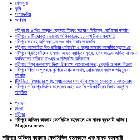
খেলাধুলা
কৃষি
সম্পাদকীয়
অপরাধ
শ্রীপুর মা ও শিশু কল্যাণ কেন্দ্রের বিদ্যুৎ সংযোগ বিচ্ছিন্ন, রোগীদের দুর্ভোগ
শ্রীপুরে ৪ টি দোকানে ভয়াবহ অগ্নিকাণ্ড, ১১ লাখ টাকার ক্ষয়ক্ষতি
শ্রীপুরে ভয়াবহ অগ্নিকাণ্ডে ৩০ লাখ টাকার ক্ষয়ক্ষতি
শ্রীপুরে আলোচিত শিশু রাজিয়া ধর্ষণচেষ্টা ও হত্যা মামলায় আসামীর মৃত্যুদণ্ড
শ্রীপুরে প্রতিবেশীদের হামলায় আহত ব্যক্তির মৃত্যু, হত্যাকাণ্ডে জড়িত না এমন
ব্যক্তিদের বাড়িতে ভাঙচুর ও লুটপাটের অভিযোগ
শ্রীপুরে বিশ্ব জনসংখ্যা দিবস উপলক্ষে আলোচনা সভা, ক্রেস্ট ও সনদ বিতরণ
শ্রীপুরে পিতা ও পুত্রকে কুপিয়ে মারাত্মক জখম, দোকানঘরে ব্যাপক ভাঙচুর ও
লুটপাট
টিসিবিতে নিম্মমানের পণ্য, প্যাকেজের দাম বৃদ্ধি হওয়ায় ক্রেতাদের অসন্তোষ
শ্রীপুরে দারিয়াপুর ডিগ্রি কলেজের এইচ এস সি পরীক্ষার্থীদের বিদায় অনুষ্ঠান
অনুষ্ঠিত
প্রচ্ছদ
মাগুরা
শ্রীপুর
শ্রীপুরে অভিনব কায়দায় ফেনসিডিল বহনকালে এক মাদক ব্যবসায়ী আটক।
Magura news
শ্রীপুরে অভিনব কায়দায় ফেনসিডিল বহনকালে এক মাদক ব্যবসায়ী