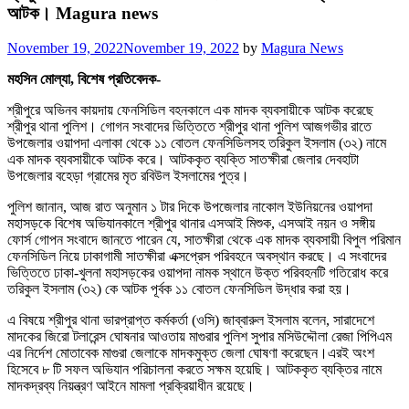
আটক। Magura news
Posted
November 19, 2022
November 19, 2022
by
Magura News
on
মহসিন মোল্যা, বিশেষ প্রতিবেদক-
শ্রীপুরে অভিনব কায়দায় ফেনসিডিল বহনকালে এক মাদক ব্যবসায়ীকে আটক করেছে
শ্রীপুর থানা পুলিশ। গোগন সংবাদের ভিত্তিতে শ্রীপুর থানা পুলিশ আজগভীর রাতে
উপজেলার ওয়াপদা এলাকা থেকে ১১ বোতল ফেনসিডিলসহ তরিকুল ইসলাম (৩২) নামে
এক মাদক ব্যবসায়ীকে আটক করে। আটককৃত ব্যক্তি সাতক্ষীরা জেলার দেবহাটা
উপজেলার বহেড়া গ্রামের মৃত রবিউল ইসলামের পুত্র।
পুলিশ জানান, আজ রাত অনুমান ১ টার দিকে উপজেলার নাকোল ইউনিয়নের ওয়াপদা
মহাসড়কে বিশেষ অভিযানকালে শ্রীপুর থানার এসআই মিশুক, এসআই নয়ন ও সঙ্গীয়
ফোর্স গোপন সংবাদে জানতে পারেন যে, সাতক্ষীরা থেকে এক মাদক ব্যবসায়ী বিপুল পরিমান
ফেনসিডিল নিয়ে ঢাকাগামী সাতক্ষীরা এক্সপ্রেস পরিবহনে অবস্থান করছে। এ সংবাদের
ভিত্তিতে ঢাকা-খুলনা মহাসড়কের ওয়াপদা নামক স্থানে উক্ত পরিবহনটি গতিরোধ করে
তরিকুল ইসলাম (৩২) কে আটক পূর্বক ১১ বোতল ফেনসিডিল উদ্ধার করা হয়।
এ বিষয়ে শ্রীপুর থানা ভারপ্রাপ্ত কর্মকর্তা (ওসি) জাব্বারুল ইসলাম বলেন, সারাদেশে
মাদকের জিরো টলারেন্স ঘোষনার আওতায় মাগুরার পুলিশ সুপার মসিউদ্দৌলা রেজা পিপিএম
এর নির্দেশ মোতাবেক মাগুরা জেলাকে মাদকমুক্ত জেলা ঘোষণা করেছেন।এরই অংশ
হিসেবে ৮ টি সফল অভিযান পরিচালনা করতে সক্ষম হয়েছি। আটককৃত ব্যক্তির নামে
মাদকদ্রব্য নিয়ন্ত্রণ আইনে মামলা প্রক্রিয়াধীন রয়েছে।