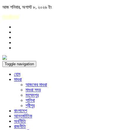
Skip
আজ শনিবার, অগাস্ট ৮, ২০২৬ ইং
to
15:26:19
content
Toggle navigation
হোম
মাগুরা
আজকের মাগুরা
মাগুরা সদর
মহম্মদপুর
শালিখা
শ্রীপুর
বাংলাদেশ
আন্তর্জাতিক
অর্থনীতি
রাজনীতি