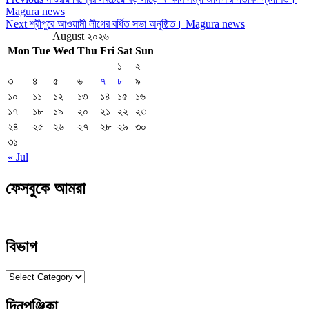
Post
Post
Magura news
navigation
Next
Next
শ্রীপুরে আওয়ামী লীগের বর্ধিত সভা অনুষ্ঠিত। Magura news
Post
August ২০২৬
Mon
Tue
Wed
Thu
Fri
Sat
Sun
১
২
৩
৪
৫
৬
৭
৮
৯
১০
১১
১২
১৩
১৪
১৫
১৬
১৭
১৮
১৯
২০
২১
২২
২৩
২৪
২৫
২৬
২৭
২৮
২৯
৩০
৩১
« Jul
ফেসবুকে আমরা
বিভাগ
বিভাগ
দিনপঞ্জিকা