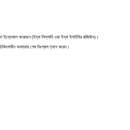
িন ইন্তেকাল করেছেন (ইন্না লিল্লাহি ওয়া ইন্না ইলাইহির রাজিঊন)।
 চিকিৎসাধীন অবস্থায় শেষ নিঃশ্বাস ত্যাগ করেন।