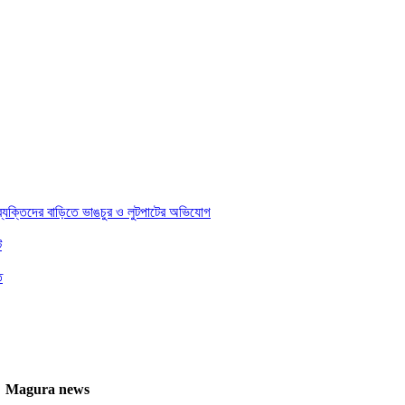
 ব্যক্তিদের বাড়িতে ভাঙচুর ও লুটপাটের অভিযোগ
ট
ত
েকাল। Magura news