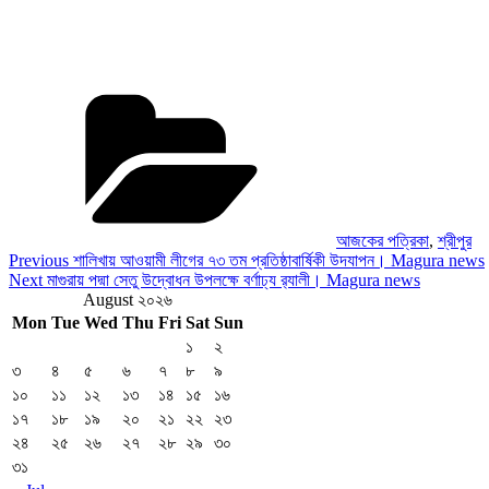
Categories
আজকের পত্রিকা
,
শ্রীপুর
Post
Previous
Previous
শালিখায় আওয়ামী লীগের ৭৩ তম প্রতিষ্ঠাবার্ষিকী উদযাপন। Magura news
Post
Next
Next
মাগুরায় পদ্মা সেতু উদ্বোধন উপলক্ষে বর্ণাঢ্য র‍্যালী। Magura news
navigation
Post
August ২০২৬
Mon
Tue
Wed
Thu
Fri
Sat
Sun
১
২
৩
৪
৫
৬
৭
৮
৯
১০
১১
১২
১৩
১৪
১৫
১৬
১৭
১৮
১৯
২০
২১
২২
২৩
২৪
২৫
২৬
২৭
২৮
২৯
৩০
৩১