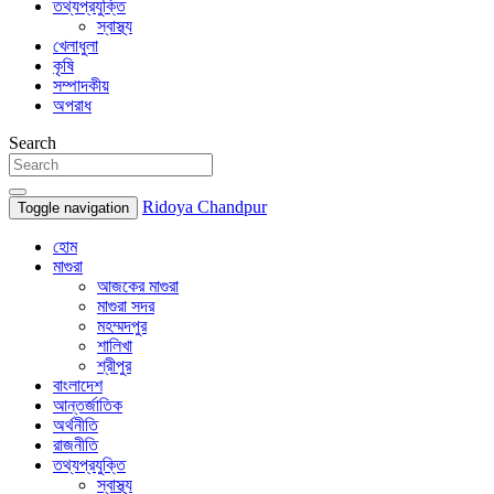
তথ্যপ্রযুক্তি
স্বাস্থ্য
খেলাধুলা
কৃষি
সম্পাদকীয়
অপরাধ
Search
Ridoya Chandpur
Toggle navigation
হোম
মাগুরা
আজকের মাগুরা
মাগুরা সদর
মহম্মদপুর
শালিখা
শ্রীপুর
বাংলাদেশ
আন্তর্জাতিক
অর্থনীতি
রাজনীতি
তথ্যপ্রযুক্তি
স্বাস্থ্য