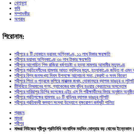
খেলাধুলা
কৃষি
সম্পাদকীয়
অপরাধ
শিরোনাম:
শ্রীপুরে ৪ টি দোকানে ভয়াবহ অগ্নিকাণ্ড, ১১ লাখ টাকার ক্ষয়ক্ষতি
শ্রীপুরে ভয়াবহ অগ্নিকাণ্ডে ৩০ লাখ টাকার ক্ষয়ক্ষতি
শ্রীপুরে আলোচিত শিশু রাজিয়া ধর্ষণচেষ্টা ও হত্যা মামলায় আসামীর মৃত্যুদণ্ড
শ্রীপুরে প্রতিবেশীদের হামলায় আহত ব্যক্তির মৃত্যু, হত্যাকাণ্ডে জড়িত না এমন
শ্রীপুরে বিশ্ব জনসংখ্যা দিবস উপলক্ষে আলোচনা সভা, ক্রেস্ট ও সনদ বিতরণ
শ্রীপুরে পিতা ও পুত্রকে কুপিয়ে মারাত্মক জখম, দোকানঘরে ব্যাপক ভাঙচুর ও লুটপা
টিসিবিতে নিম্মমানের পণ্য, প্যাকেজের দাম বৃদ্ধি হওয়ায় ক্রেতাদের অসন্তোষ
শ্রীপুরে দারিয়াপুর ডিগ্রি কলেজের এইচ এস সি পরীক্ষার্থীদের বিদায় অনুষ্ঠান অনুষ্ঠি
শ্রীপুরে প্রতিপক্ষের হামলায় ২০ টি বাড়িঘর ব্যাপক ভাঙচুর লুটপাট
শ্রীপুরে প্রতিবন্ধী কল্যাণ সংস্থা উদ্যোগে বৃক্ষরোপণ কর্মসূচী পালিত
প্রচ্ছদ
মাগুরা
শ্রীপুর
মাগুরা নিউজের শ্রীপুর প্রতিনিধি সাংবাদিক মহসিন মোল্যার বড় বোনের ইন্ত