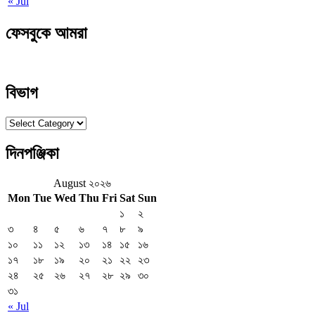
« Jul
ফেসবুকে আমরা
বিভাগ
বিভাগ
দিনপঞ্জিকা
August ২০২৬
Mon
Tue
Wed
Thu
Fri
Sat
Sun
১
২
৩
৪
৫
৬
৭
৮
৯
১০
১১
১২
১৩
১৪
১৫
১৬
১৭
১৮
১৯
২০
২১
২২
২৩
২৪
২৫
২৬
২৭
২৮
২৯
৩০
৩১
« Jul