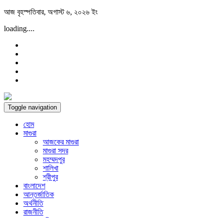
Skip
আজ বৃহস্পতিবার, অগাস্ট ৬, ২০২৬ ইং
to
loading....
content
Toggle navigation
হোম
মাগুরা
আজকের মাগুরা
মাগুরা সদর
মহম্মদপুর
শালিখা
শ্রীপুর
বাংলাদেশ
আন্তর্জাতিক
অর্থনীতি
রাজনীতি