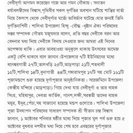
দেবীদূর্গা আগমন করেছেন গজে আর গমন নৌকায়। সনাতন
ধর্মাবলম্বীদের বিশ্বাস,পৃথিবীর সকল দূর্গতির অবসান ঘটিয়ে শান্তির বার্তা
নিয়ে কৈলাশ থেকে দেবীদূর্গার মর্ত্যে আবির্ভাব ঘটেছে।যার জন্যই তিনি
দুর্গতিনাশিনী। শালিখা উপজেলা হিন্দু -বৌদ্ধ -খৃষ্টান ঐক্য পরিষদের
দপ্তর সম্পাদক গৌতম মজুমদার বলেন, প্রতি বছর দেবীকে বরন আর
বেদনার মধ্য দিয়ে দেবীকে বিদায় দেওয়ার জন্য আমরা এই দিনের
অপেক্ষায় থাকি। এবার আবহাওয়া অনুকুলে থাকায় উৎসবের আমেজ
একটু বেশি থাকবে বলে জানান।উপজেলার ৭টি ইউনিয়নের মধ্যে
ধনেশ্বরগাতী ২৭টি,তালখড়ি ২৫টি,আড়পাড়া ২১টি,শতখালী
১২টি,শালিখা ১৪টি,বুনাগাতী ৪৪টি,গঙ্গারামপুর ১৭টি সহ মোট ১৬১টি
পূজামন্ডপে শুরু হয়েছে দুর্গাপূজার আনুষ্ঠানিকতা। সরেজমিনে উপজেলা
কেন্দ্রীয় মন্দিরে (আড়পাড়া) গিয়ে দেখা যায় দেবীদুর্গা ও তার বাহক
সিংহ, মহিষাসুর, দেবতা কার্তিক, গনেশ,লক্ষী,সরস্বতী তাদের বাহক
ময়ূর, ইদুর,পেঁচা,সহ সাজানো হয়েছে মন্ডপ গুলোতে। শালিখা উপজেলা
পূজা উদযাপন পরিষদের সাধারণ সম্পাদক শ্রী সীতান চন্দ্র বিশ্বাস
জানান, ১ অক্টোবর শনিবার ষষ্ঠীর মধ্যে দিয়ে পূজার মুল পর্ব শুরু হয়ে ৫
অক্টোবর বুধবার দশমীর মধ্য দিয়ে শেষ হবে এবছরের দুর্গাপূজার