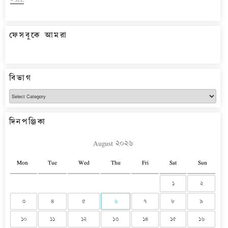
ফেসবুকে আমরা
বিভাগ
বিভাগ
দিনপঞ্জিকা
August ২০২৬
Mon
Tue
Wed
Thu
Fri
Sat
Sun
১
২
৩
৪
৫
৬
৭
৮
৯
১০
১১
১২
১৩
১৪
১৫
১৬