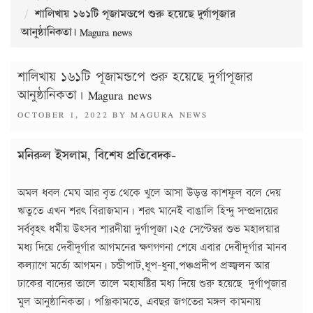
শালিখায় ১৬১টি পূজামন্ডপে শুরু হয়েছে দুর্গাপূজার
আনুষ্ঠানিকতা। Magura news
শালিখায় ১৬১টি পূজামন্ডপে শুরু হয়েছে দুর্গাপূজার
আনুষ্ঠানিকতা। Magura news
POSTED
OCTOBER 1, 2022
BY
MAGURA NEWS
ON
মনিরুল ইসলাম, বিশেষ প্রতিবেদক-
অমল ধবল মেঘ আর বৃত থেকে খুলে আসা উড়ন্ত কাশফুল বলে দেয়
ঋতুতে এখন শরৎ বিরাজমান। শরৎ মানেই বাঙালি হিন্দু সম্প্রদায়ের
সর্ববৃহৎ ধর্মীয় উৎসব শারদীয়া দুর্গাপূজা।২৫ সেপ্টেম্বর শুভ মহালয়ার
মধ্য দিয়ে দেবীদূর্গার আগমনের ক্ষণগণনা শেষে এবার দেবীদূর্গার মানব
কল্যাণে মর্ত্যে আগমন। চন্ডীপাট,ধূপ-ধুনা,পঞ্চপ্রদীপ প্রজ্জ্বলন আর
ঢাকের বাদ্যের তালে তালে মহাষষ্টির মধ্য দিয়ে শুরু হয়েছে দুর্গাপূজার
মুল আনুষ্ঠানিকতা। পঞ্জিকামতে, এবছর জগতের মঙ্গল কামনায়