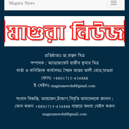
Magura News
T
o
g
g
l
e
n
a
v
i
g
a
t
i
o
n
প্রতিষ্ঠাতাঃ ডা.রাহুল মিত্র
সম্পাদক: অ্যাডভোকেট রাজীব কুমার মিত্র
বার্তা ও বানিজ্যিক কার্যালয়ঃ সৈয়দ আতর আলী রোড,মাগুরা
ফোনঃ +8801713-434888
ই-মেইলঃ maguranewsbd@gmail.com
সংবাদ বিজ্ঞপ্তি, আয়োজন,উদ্দোগ,বিবৃতি আমাদেরকে জানান।
ফোন করুন +8801713-434888 নাম্বারে অথবা মেইল করুন
maguranewsbd@gmail.com