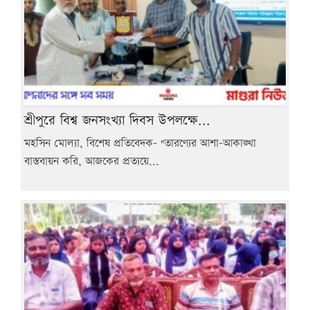
শ্রীপুরে বিশ্ব জনসংখ্যা দিবস উপলক্ষে...
মহসিন মোল্যা, বিশেষ প্রতিবেদক- "তারণ্যের আশা-আকাঙ্খা
বাস্তবায়ন করি, আজকের প্রত্যয়ে...