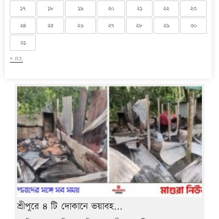
১৭
১৮
১৯
২০
২১
২২
২৩
২৪
২৫
২৬
২৭
২৮
২৯
৩০
৩১
« JUL
শ্রীপুরে ৪ টি দোকানে ভয়াবহ...