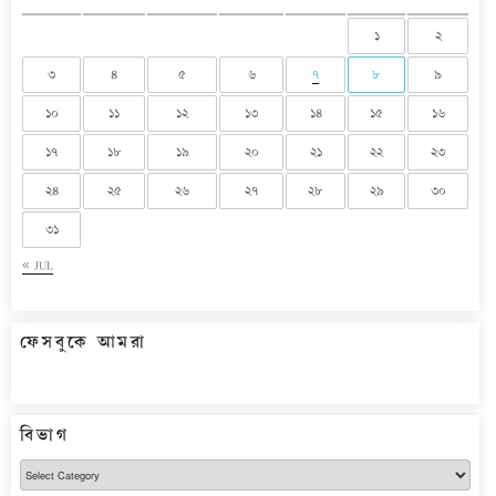
১
২
৩
৪
৫
৬
৭
৮
৯
১০
১১
১২
১৩
১৪
১৫
১৬
১৭
১৮
১৯
২০
২১
২২
২৩
২৪
২৫
২৬
২৭
২৮
২৯
৩০
৩১
« JUL
ফেসবুকে আমরা
বিভাগ
বিভাগ