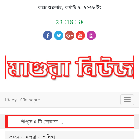
Skip
আজ শুক্রবার, অগাস্ট ৭, ২০২৬ ইং
to
content
23:18:38
Ridoya Chandpur
T
o
g
g
l
e
n
a
v
শ্রীপুরে ভয়াবহ অগ্নিকাণ্ডে ৩০ লাখ টাকার ক্ষয়ক্ষতি
i
g
a
t
i
o
n
প্রচ্ছদ
মাগুরা
শালিখা