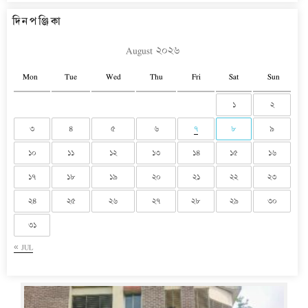
দিনপঞ্জিকা
August ২০২৬
Mon
Tue
Wed
Thu
Fri
Sat
Sun
১
২
৩
৪
৫
৬
৭
৮
৯
১০
১১
১২
১৩
১৪
১৫
১৬
১৭
১৮
১৯
২০
২১
২২
২৩
২৪
২৫
২৬
২৭
২৮
২৯
৩০
৩১
« JUL