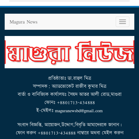
Magura News
T
o
g
g
l
e
n
a
v
i
g
a
t
i
o
n
প্রতিষ্ঠাতাঃ ডা.রাহুল মিত্র
সম্পাদক: অ্যাডভোকেট রাজীব কুমার মিত্র
বার্তা ও বানিজ্যিক কার্যালয়ঃ সৈয়দ আতর আলী রোড,মাগুরা
ফোনঃ +8801713-434888
ই-মেইলঃ maguranewsbd@gmail.com
সংবাদ বিজ্ঞপ্তি, আয়োজন,উদ্দোগ,বিবৃতি আমাদেরকে জানান।
ফোন করুন +8801713-434888 নাম্বারে অথবা মেইল করুন