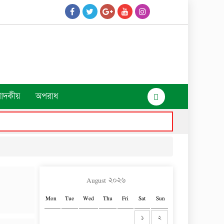
পাদকীয়
অপরাধ
August ২০২৬
Mon
Tue
Wed
Thu
Fri
Sat
Sun
১
২