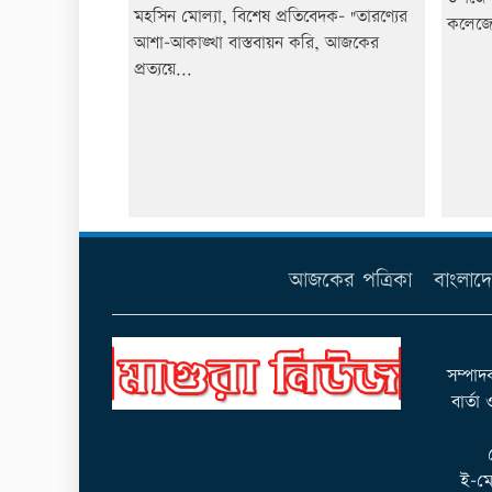
মহসিন মোল্যা, বিশেষ প্রতিবেদক- "তারণ্যের
কলেজে
আশা-আকাঙ্খা বাস্তবায়ন করি, আজকের
প্রত্যয়ে...
আজকের পত্রিকা
বাংলাদ
সম্পাদ
বার্তা
ই-মে