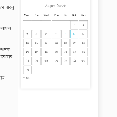
August ২০২৬
জম বাবলু
Mon
Tue
Wed
Thu
Fri
Sat
Sun
১
২
 ফলাফল
৩
৪
৫
৬
৭
৮
৯
১০
১১
১২
১৩
১৪
১৫
১৬
ম্পাদক
১৭
১৮
১৯
২০
২১
২২
২৩
 আনোয়ার
২৪
২৫
২৬
২৭
২৮
২৯
৩০
৩১
লাম
« JUL