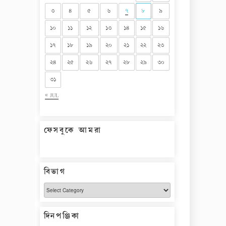
৩
৪
৫
৬
৭
৮
৯
১০
১১
১২
১৩
১৪
১৫
১৬
১৭
১৮
১৯
২০
২১
২২
২৩
২৪
২৫
২৬
২৭
২৮
২৯
৩০
৩১
« JUL
ফেসবুকে আমরা
বিভাগ
বিভাগ
দিনপঞ্জিকা