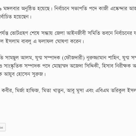
 মঙ্গলবার অনুষ্ঠিত হয়েছে। নির্বাচনে সভাপতি পদে কাজী এস্কেন্দার আ
র্বাচিত হয়েছেন।
র্যন্ত ভোটগ্রহণ শেষে সন্ধায় জেলা আইনজীবী সমিতি ভবনে নির্বাচনের
শফিকুল ইসলাম বাবলু এ ফলাফল ঘোষণা করেন।
ি সামছুল আলম, যুগ্ম সম্পাদক (ফৌজদারী) নুরুজ্জামান শাহিন, যুগ্ম স
ও সাংস্কৃতিক সম্পাদক পদে মোছাম্মদ অজেদা সিদ্দিকী, হিসাব নিরীক্ষক
্পাদক আয়ুব হোসেন সুরুজ।
গীর কবীর, মির্জা হাফিজ. মিতা খাতুন, আবু মুসা এবং এবিএম তরিকুল ইস
int