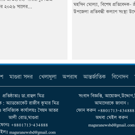
মহসিন মোল্যা, বিশেষ প্রতিবেদক- শ্র
র ২০২৬ সালের...
উপজেলা প্রতিবন্ধী কল্যাণ সংস্থা উদ্
েশ
মাগুরা সদর
খেলাধুলা
অপরাধ
আন্তর্জাতিক
বিনোদন
প্রতিষ্ঠাতাঃ ডা.রাহুল মিত্র
সংবাদ বিজ্ঞপ্তি, আয়োজন,উদ্দোগ,
ক: অ্যাডভোকেট রাজীব কুমার মিত্র
আমাদেরকে জানান।
 ও বানিজ্যিক কার্যালয়ঃ সৈয়দ আতর
ফোন করুন +8801713-434888 না
আলী রোড,মাগুরা
অথবা মেইল করুন
ফোনঃ +8801713-434888
maguranewsbd@gmail.com
ইলঃ maguranewsbd@gmail.com