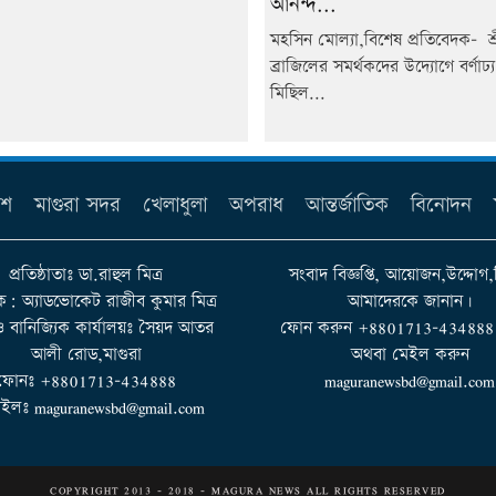
আনন্দ...
মহসিন মোল্যা,বিশেষ প্রতিবেদক- শ্র
ব্রাজিলের সমর্থকদের উদ্যোগে বর্ণাঢ্
মিছিল...
েশ
মাগুরা সদর
খেলাধুলা
অপরাধ
আন্তর্জাতিক
বিনোদন
প্রতিষ্ঠাতাঃ ডা.রাহুল মিত্র
সংবাদ বিজ্ঞপ্তি, আয়োজন,উদ্দোগ,
ক: অ্যাডভোকেট রাজীব কুমার মিত্র
আমাদেরকে জানান।
 ও বানিজ্যিক কার্যালয়ঃ সৈয়দ আতর
ফোন করুন +8801713-434888 না
আলী রোড,মাগুরা
অথবা মেইল করুন
ফোনঃ +8801713-434888
maguranewsbd@gmail.com
ইলঃ maguranewsbd@gmail.com
COPYRIGHT 2013 - 2018 - MAGURA NEWS ALL RIGHTS RESERVED