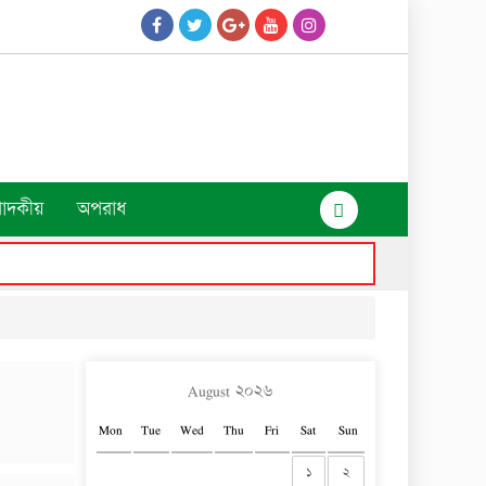
পাদকীয়
অপরাধ
August ২০২৬
Mon
Tue
Wed
Thu
Fri
Sat
Sun
১
২