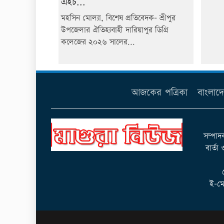
এইচ...
মহসিন মোল্যা, বিশেষ প্রতিবেদক- শ্রীপুর
উপজেলার ঐতিহ্যবাহী দারিয়াপুর ডিগ্রি
কলেজের ২০২৬ সালের...
আজকের পত্রিকা
বাংলাদ
সম্পাদ
বার্তা
ই-মে