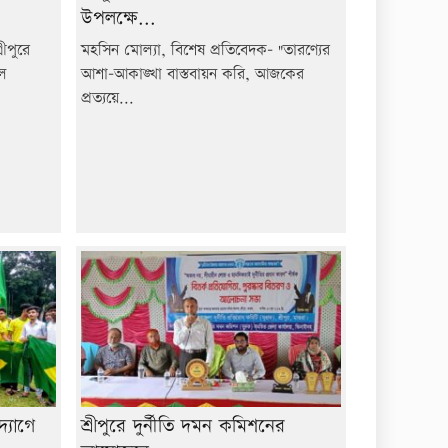
উপলক্ষে...
ীপুরে
মহসিন মোল্যা, বিশেষ প্রতিবেদক- "তারণ্যের
ুল
আশা-আকাঙ্খা বাস্তবায়ন করি, আজকের
প্রত্যয়ে...
্যোগে
শ্রীপুরে দুর্নীতি দমন কমিশনের