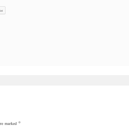
int
 are marked
*