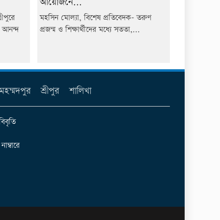
আয়োজনে...
ীপুরে
মহসিন মোল্যা, বিশেষ প্রতিবেদক- তরুণ
য আনন্দ
প্রজন্ম ও শিক্ষার্থীদের মধ্যে সততা,...
মহম্মদপুর
শ্রীপুর
শালিখা
বিবৃতি
ম্বারে