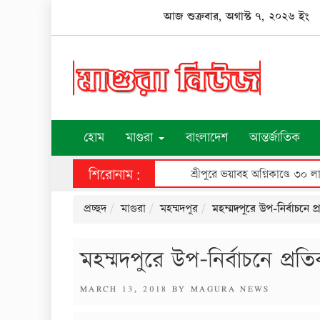
Skip
আজ শুক্রবার, অগাস্ট ৭, ২০২৬ ইং
to
content
হোম
মাগুরা
বাংলাদেশ
আন্তর্জাতিক
শিরোনাম:
শ্রীপুরে ভয়াবহ অগ্নিকাণ্ডে ৩০ লাখ টাকার ক্ষয়ক্ষতি
প্রচ্ছদ
মাগুরা
মহম্মদপুর
মহম্মদপুরে উপ-নির্বাচনে প্
মহম্মদপুরে উপ-নির্বাচনে প্রতি
POSTED
MARCH 13, 2018
BY
MAGURA NEWS
ON