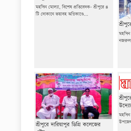
মহসিন মোল্যা, বিশেষ প্রতিবেদক- শ্রীপুরে ৪
টি দোকানে ভয়াবহ অগ্নিকাণ্ডে...
শ্রীপ
মহসিন 
নজরুল 
শ্রীপু
উদ্যো
মহসিন 
উপজেলা 
শ্রীপুরে দারিয়াপুর ডিগ্রি কলেজের