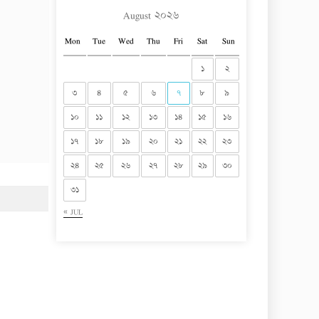
August ২০২৬
Mon
Tue
Wed
Thu
Fri
Sat
Sun
১
২
৩
৪
৫
৬
৭
৮
৯
১০
১১
১২
১৩
১৪
১৫
১৬
১৭
১৮
১৯
২০
২১
২২
২৩
২৪
২৫
২৬
২৭
২৮
২৯
৩০
৩১
« JUL