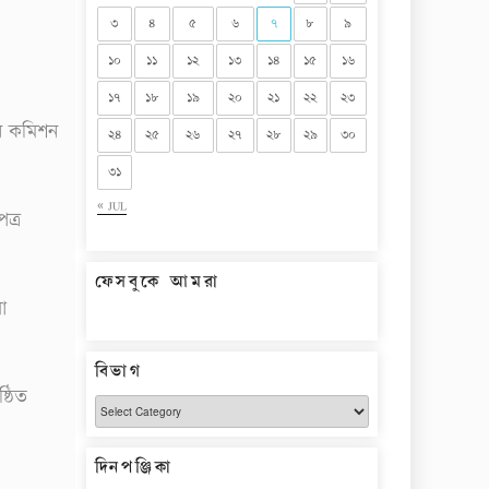
৩
৪
৫
৬
৭
৮
৯
১০
১১
১২
১৩
১৪
১৫
১৬
১৭
১৮
১৯
২০
২১
২২
২৩
চন কমিশন
২৪
২৫
২৬
২৭
২৮
২৯
৩০
৩১
« JUL
ত্র
ফেসবুকে আমরা
া
বিভাগ
্ঠিত
বিভাগ
দিনপঞ্জিকা