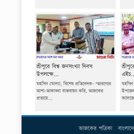
শ্রীপুরে বিশ্ব জনসংখ্যা দিবস
শ্রীপ
উপলক্ষে...
এইচ..
মহসিন মোল্যা, বিশেষ প্রতিবেদক- "তারণ্যের
মহসিন 
আশা-আকাঙ্খা বাস্তবায়ন করি, আজকের
উপজেলা
প্রত্যয়ে...
কলেজে
আজকের পত্রিকা
বাংলাদ