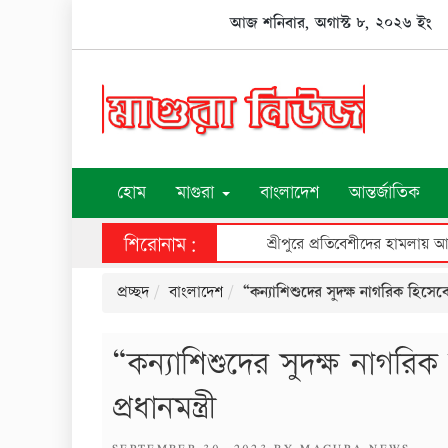
Skip
আজ শনিবার, অগাস্ট ৮, ২০২৬ ইং
to
content
হোম
মাগুরা
বাংলাদেশ
আন্তর্জাতিক
শিরোনাম:
শ্রীপুরে বিশ্ব জনসংখ্যা দিবস 
প্রচ্ছদ
বাংলাদেশ
“কন্যাশিশুদের সুদক্ষ নাগরিক হিসেবে
“কন্যাশিশুদের সুদক্ষ নাগর
প্রধানমন্ত্রী
POSTED
SEPTEMBER 30, 2023
BY
MAGURA NEWS