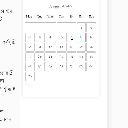
August ২০২৬
াজেটের
Mon
Tue
Wed
Thu
Fri
Sat
Sun
ি
১
২
৩
৪
৫
৬
৭
৮
৯
 কর্মসূচি
১০
১১
১২
১৩
১৪
১৫
১৬
১৭
১৮
১৯
২০
২১
২২
২৩
২৪
২৫
২৬
২৭
২৮
২৯
৩০
 ছাত্রী
৩১
ল্য
« JUL
 বৃদ্ধি ও
জন।
 অবদান