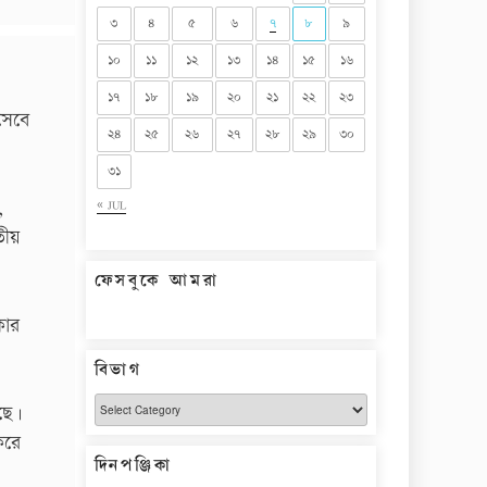
৩
৪
৫
৬
৭
৮
৯
১০
১১
১২
১৩
১৪
১৫
১৬
১৭
১৮
১৯
২০
২১
২২
২৩
িসেবে
২৪
২৫
২৬
২৭
২৮
২৯
৩০
৩১
,
« JUL
তীয়
ফেসবুকে আমরা
কার
বিভাগ
বিভাগ
ছে।
করে
দিনপঞ্জিকা