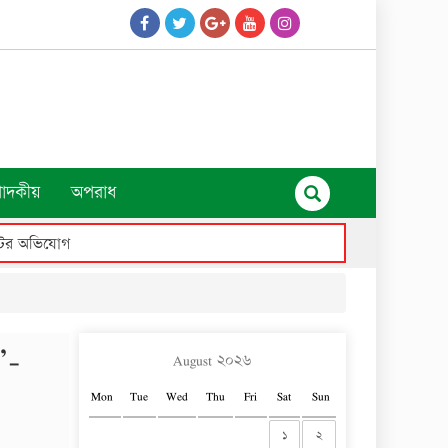
পাদকীয়
অপরাধ
”-
August ২০২৬
Mon
Tue
Wed
Thu
Fri
Sat
Sun
১
২