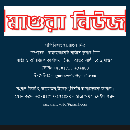
l
e
n
a
v
i
g
a
t
i
o
n
প্রতিষ্ঠাতাঃ ডা.রাহুল মিত্র
সম্পাদক: অ্যাডভোকেট রাজীব কুমার মিত্র
বার্তা ও বানিজ্যিক কার্যালয়ঃ সৈয়দ আতর আলী রোড,মাগুরা
ফোনঃ +8801713-434888
ই-মেইলঃ maguranewsbd@gmail.com
সংবাদ বিজ্ঞপ্তি, আয়োজন,উদ্দোগ,বিবৃতি আমাদেরকে জানান।
ফোন করুন +8801713-434888 নাম্বারে অথবা মেইল করুন
maguranewsbd@gmail.com