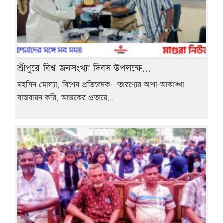
শ্রীপুরে বিশ্ব জনসংখ্যা দিবস উপলক্ষে...
মহসিন মোল্যা, বিশেষ প্রতিবেদক- "তারণ্যের আশা-আকাঙ্খা
বাস্তবায়ন করি, আজকের প্রত্যয়ে...