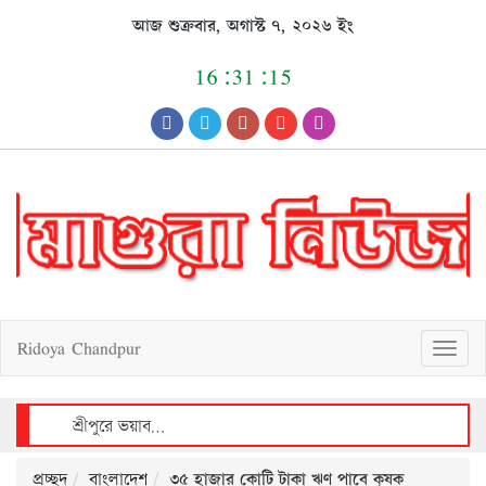
Skip
আজ শুক্রবার, অগাস্ট ৭, ২০২৬ ইং
to
content
16:31:16
Ridoya Chandpur
T
o
g
g
l
e
n
a
v
শ্রীপুরে আলোচিত শিশু রাজিয়া ধর্ষণচেষ্টা ও হত্যা মামলায় আসামীর মৃত্যুদণ্ড
i
g
a
t
i
o
n
প্রচ্ছদ
বাংলাদেশ
৩৫ হাজার কোটি টাকা ঋণ পাবে কৃষক