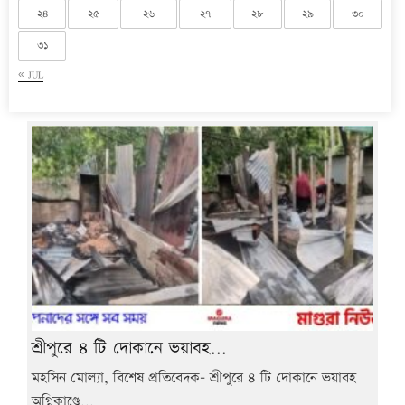
২৪
২৫
২৬
২৭
২৮
২৯
৩০
৩১
« JUL
শ্রীপুরে ৪ টি দোকানে ভয়াবহ...
মহসিন মোল্যা, বিশেষ প্রতিবেদক- শ্রীপুরে ৪ টি দোকানে ভয়াবহ
অগ্নিকাণ্ডে...