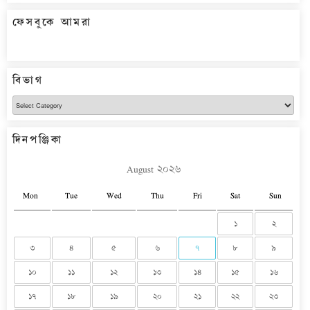
ফেসবুকে আমরা
বিভাগ
বিভাগ
দিনপঞ্জিকা
August ২০২৬
Mon
Tue
Wed
Thu
Fri
Sat
Sun
১
২
৩
৪
৫
৬
৭
৮
৯
১০
১১
১২
১৩
১৪
১৫
১৬
১৭
১৮
১৯
২০
২১
২২
২৩