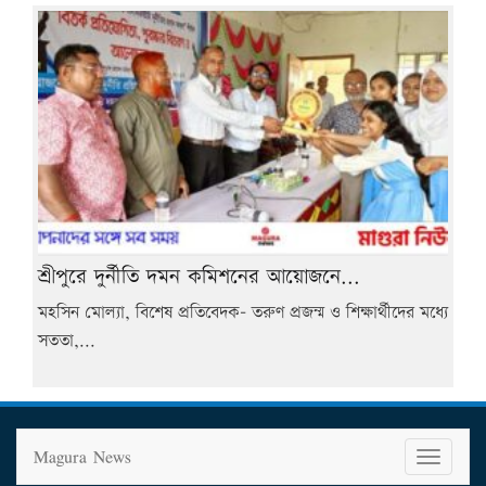
শ্রীপুরে দুর্নীতি দমন কমিশনের আয়োজনে...
মহসিন মোল্যা, বিশেষ প্রতিবেদক- তরুণ প্রজন্ম ও শিক্ষার্থীদের মধ্যে
সততা,...
Magura News
T
o
g
g