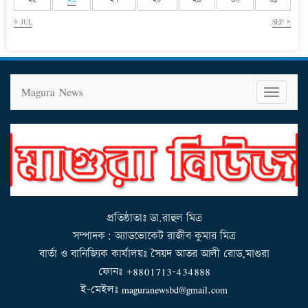
« JUL
SEP »
Magura News
T
o
g
g
l
e
n
a
v
i
g
a
t
i
o
n
প্রতিষ্ঠাতাঃ ডা.রাহুল মিত্র
সম্পাদক: অ্যাডভোকেট রাজীব কুমার মিত্র
বার্তা ও বানিজ্যিক কার্যালয়ঃ সৈয়দ আতর আলী রোড,মাগুরা
ফোনঃ +8801713-434888
ই-মেইলঃ maguranewsbd@gmail.com