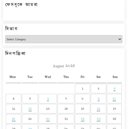
ফেসবুকে আমরা
বিভাগ
বিভাগ
দিনপঞ্জিকা
August ২০২৫
Mon
Tue
Wed
Thu
Fri
Sat
Sun
১
২
৩
৪
৫
৬
৭
৮
৯
১০
১১
১২
১৩
১৪
১৫
১৬
১৭
১৮
১৯
২০
২১
২২
২৩
২৪
২৫
২৬
২৭
২৮
২৯
৩০
৩১