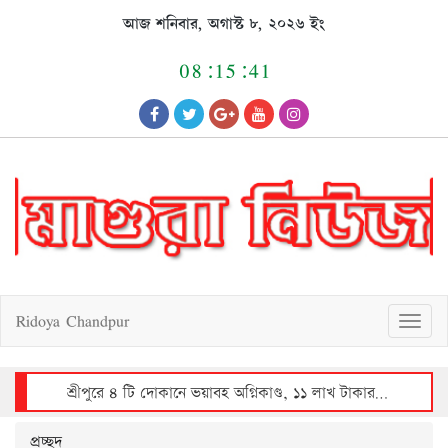
Skip
আজ শনিবার, অগাস্ট ৮, ২০২৬ ইং
to
content
08:15:41
Ridoya Chandpur
T
o
g
g
l
e
n
a
v
শ্রীপুরে ৪ টি দোকানে ভয়াবহ অগ্নিকাণ্ড, ১১ লাখ টাকার ক্ষয়ক্ষতি
i
g
a
t
i
o
n
প্রচ্ছদ