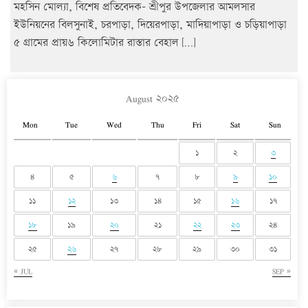
মহসিন মোল্যা, বিশেষ প্রতিবেদক- শ্রীপুর উপজেলার আমলসার
ইউনিয়নের বিলসুনাই, চরপাড়া, দিয়েরপাড়া, মাদিয়াপাড়া ও চড়িয়াপাড়া
৫ গ্রামের প্রায়৬ কিলোমিটার রাস্তার বেহাল […]
August ২০২৫
Mon
Tue
Wed
Thu
Fri
Sat
Sun
১
২
৩
৪
৫
৬
৭
৮
৯
১০
১১
১২
১৩
১৪
১৫
১৬
১৭
১৮
১৯
২০
২১
২২
২৩
২৪
২৫
২৬
২৭
২৮
২৯
৩০
৩১
« JUL
SEP »