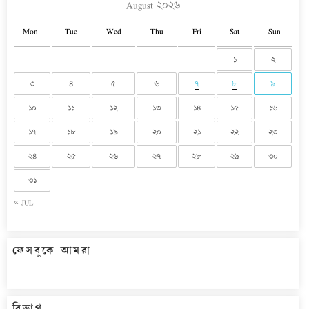
August ২০২৬
Mon
Tue
Wed
Thu
Fri
Sat
Sun
১
২
৩
৪
৫
৬
৭
৮
৯
১০
১১
১২
১৩
১৪
১৫
১৬
১৭
১৮
১৯
২০
২১
২২
২৩
২৪
২৫
২৬
২৭
২৮
২৯
৩০
৩১
« JUL
ফেসবুকে আমরা
বিভাগ