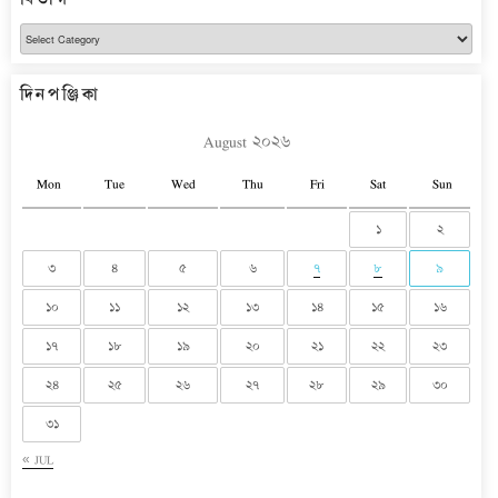
বিভাগ
দিনপঞ্জিকা
August ২০২৬
Mon
Tue
Wed
Thu
Fri
Sat
Sun
১
২
৩
৪
৫
৬
৭
৮
৯
১০
১১
১২
১৩
১৪
১৫
১৬
১৭
১৮
১৯
২০
২১
২২
২৩
২৪
২৫
২৬
২৭
২৮
২৯
৩০
৩১
« JUL