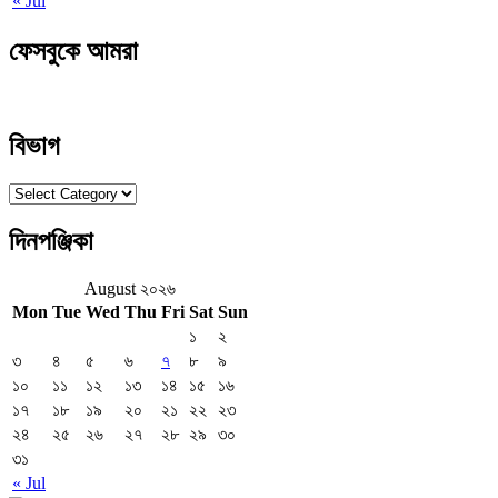
« Jul
ফেসবুকে আমরা
বিভাগ
বিভাগ
দিনপঞ্জিকা
August ২০২৬
Mon
Tue
Wed
Thu
Fri
Sat
Sun
১
২
৩
৪
৫
৬
৭
৮
৯
১০
১১
১২
১৩
১৪
১৫
১৬
১৭
১৮
১৯
২০
২১
২২
২৩
২৪
২৫
২৬
২৭
২৮
২৯
৩০
৩১
« Jul