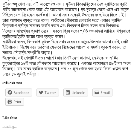
ফুটবল শুধু খেলা নয়, এটি আবেগেরও নাম। ফুটবল কিংবদন্তিদের দেশ ব্রাজিলের প্রতি
গভীর ভালোবাসা থেকে তারা এই আয়োজন করেছেন। দূর-দূরান্ত থেকে এসে এই আনন্দ
মিছিলে যোগ দিয়েছেন সমর্থকরা। আমরা সবার মধ্যেই উৎসবের রং ছড়িয়ে দিতে চাই।
তারা আশাবাদ ব্যক্ত করে বলেন, অতীতের গৌরবময় রেকর্ডের মতো এবারও ব্রাজিল
বিশ্বকাপে দুর্দান্ত সাফল্য অর্জন করবে এবং বিশ্বকাপ মিশন সফল করে বিশ্বমঞ্চে
নিজেদের সামর্থ্যের প্রমাণ দেবে। সকলে প্রিয় দলের প্রতি শুভকামনা জানিয়ে বিশ্বকাপে
ব্রাজিলের ট্রফি জয়ের আশা ব্যক্ত করেন।
স্থানীয়রা বলেন, বিশ্বকাপ ফুটবল ঘিরে সবার মধ্যে যে আনন্দ-উল্লাস আমরা দেখি, সেটি
ইতিবাচক। বিশেষ করে তরুণেরা যেভাবে নিজেদের আবেগ ও সমর্থন প্রকাশ করেন, তা
সমাজে সৌহার্দ্য-সম্প্রীতি বাড়ায়।
উল্লেখ্য, এই খেলাটি উত্তর আমেরিকার তিনটি দেশ কানাডা, মেক্সিকো ও মার্কিন
যুক্তরাষ্ট্রের ১৬টি শহর যৌথভাবে আয়োজন করেছে। এবারের আয়োজনে ৪৮টি দল অংশ
নিয়েছে। যার মধ্যে ব্রাজিল অন্যতম। গত ১১ জুন থেকে শুরু হওয়া ফিফা ওয়াল্ড কাপ
চলবে ১৯ জুলাই পর্যন্ত।
পোষ্ট শেয়ার করুন
Facebook
Twitter
LinkedIn
Email
Print
Like this:
Loading...