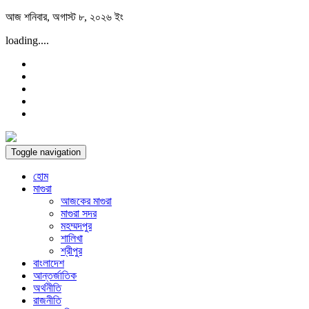
Skip
আজ শনিবার, অগাস্ট ৮, ২০২৬ ইং
to
loading....
content
Toggle navigation
হোম
মাগুরা
আজকের মাগুরা
মাগুরা সদর
মহম্মদপুর
শালিখা
শ্রীপুর
বাংলাদেশ
আন্তর্জাতিক
অর্থনীতি
রাজনীতি