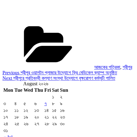
Categories
আজকের পত্রিকা
,
শ্রীপুর
Post
Previous
Previous
শ্রীপুর ওয়ালটন প্লাজার উদ্যোগে ফ্রি মেডিকেল ক্যাম্প অনুষ্ঠিত
Post
Next
Next
শ্রীপুরে প্রতিবন্ধী কল্যাণ সংস্থা উদ্যোগে বৃক্ষরোপণ কর্মসূচী পালিত
navigation
Post
August ২০২৬
Mon
Tue
Wed
Thu
Fri
Sat
Sun
১
২
৩
৪
৫
৬
৭
৮
৯
১০
১১
১২
১৩
১৪
১৫
১৬
১৭
১৮
১৯
২০
২১
২২
২৩
২৪
২৫
২৬
২৭
২৮
২৯
৩০
৩১