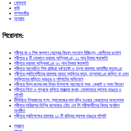
খেলাধুলা
কৃষি
সম্পাদকীয়
অপরাধ
শিরোনাম:
শ্রীপুর মা ও শিশু কল্যাণ কেন্দ্রের বিদ্যুৎ সংযোগ বিচ্ছিন্ন, রোগীদের দুর্ভোগ
শ্রীপুরে ৪ টি দোকানে ভয়াবহ অগ্নিকাণ্ড, ১১ লাখ টাকার ক্ষয়ক্ষতি
শ্রীপুরে ভয়াবহ অগ্নিকাণ্ডে ৩০ লাখ টাকার ক্ষয়ক্ষতি
শ্রীপুরে আলোচিত শিশু রাজিয়া ধর্ষণচেষ্টা ও হত্যা মামলায় আসামীর মৃত্যুদণ্ড
শ্রীপুরে প্রতিবেশীদের হামলায় আহত ব্যক্তির মৃত্যু, হত্যাকাণ্ডে জড়িত না এমন
ব্যক্তিদের বাড়িতে ভাঙচুর ও লুটপাটের অভিযোগ
শ্রীপুরে বিশ্ব জনসংখ্যা দিবস উপলক্ষে আলোচনা সভা, ক্রেস্ট ও সনদ বিতরণ
শ্রীপুরে পিতা ও পুত্রকে কুপিয়ে মারাত্মক জখম, দোকানঘরে ব্যাপক ভাঙচুর ও
লুটপাট
টিসিবিতে নিম্মমানের পণ্য, প্যাকেজের দাম বৃদ্ধি হওয়ায় ক্রেতাদের অসন্তোষ
শ্রীপুরে দারিয়াপুর ডিগ্রি কলেজের এইচ এস সি পরীক্ষার্থীদের বিদায় অনুষ্ঠান
অনুষ্ঠিত
শ্রীপুরে প্রতিপক্ষের হামলায় ২০ টি বাড়িঘর ব্যাপক ভাঙচুর লুটপাট
প্রচ্ছদ