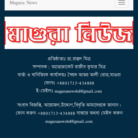
Magura News
T
o
g
g
l
e
n
a
v
i
g
a
t
i
o
n
প্রতিষ্ঠাতাঃ ডা.রাহুল মিত্র
সম্পাদক: অ্যাডভোকেট রাজীব কুমার মিত্র
বার্তা ও বানিজ্যিক কার্যালয়ঃ সৈয়দ আতর আলী রোড,মাগুরা
ফোনঃ +8801713-434888
ই-মেইলঃ maguranewsbd@gmail.com
সংবাদ বিজ্ঞপ্তি, আয়োজন,উদ্দোগ,বিবৃতি আমাদেরকে জানান।
ফোন করুন +8801713-434888 নাম্বারে অথবা মেইল করুন
maguranewsbd@gmail.com