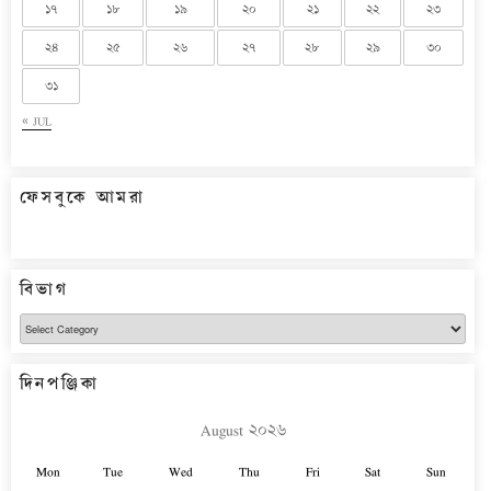
১৭
১৮
১৯
২০
২১
২২
২৩
২৪
২৫
২৬
২৭
২৮
২৯
৩০
৩১
« JUL
ফেসবুকে আমরা
বিভাগ
বিভাগ
দিনপঞ্জিকা
August ২০২৬
Mon
Tue
Wed
Thu
Fri
Sat
Sun