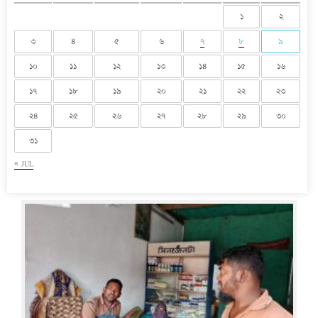
১
২
৩
৪
৫
৬
৭
৮
৯
১০
১১
১২
১৩
১৪
১৫
১৬
১৭
১৮
১৯
২০
২১
২২
২৩
২৪
২৫
২৬
২৭
২৮
২৯
৩০
৩১
« JUL