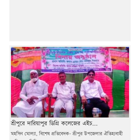
শ্রীপুরে দারিয়াপুর ডিগ্রি কলেজের এইচ...
মহসিন মোল্যা, বিশেষ প্রতিবেদক- শ্রীপুর উপজেলার ঐতিহ্যবাহী