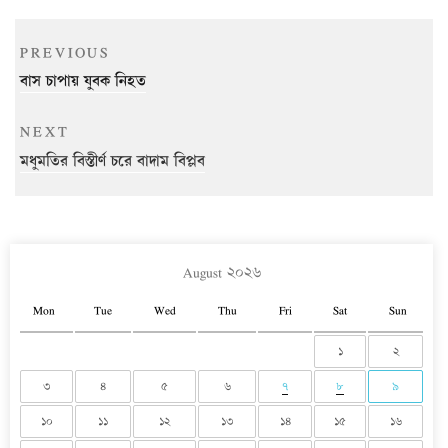
Post
Previous
PREVIOUS
navigation
Post
বাস চাপায় যুবক নিহত
Next
NEXT
Post
মধুমতির বিস্তীর্ণ চরে বাদাম বিপ্লব
August ২০২৬
Mon
Tue
Wed
Thu
Fri
Sat
Sun
১
২
৩
৪
৫
৬
৭
৮
৯
১০
১১
১২
১৩
১৪
১৫
১৬