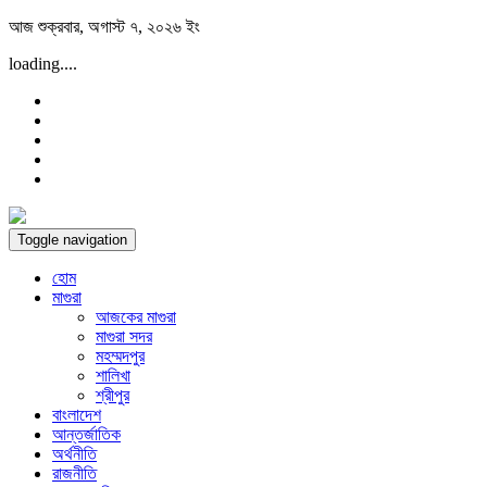
Skip
আজ শুক্রবার, অগাস্ট ৭, ২০২৬ ইং
to
loading....
content
Toggle navigation
হোম
মাগুরা
আজকের মাগুরা
মাগুরা সদর
মহম্মদপুর
শালিখা
শ্রীপুর
বাংলাদেশ
আন্তর্জাতিক
অর্থনীতি
রাজনীতি