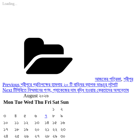
Loading...
Categories
আজকের পত্রিকা
,
শ্রীপুর
Post
Previous
Previous
শ্রীপুরে প্রতিপক্ষের হামলায় ২০ টি বাড়িঘর ব্যাপক ভাঙচুর লুটপাট
Post
Next
Next
টিসিবিতে নিম্মমানের পণ্য, প্যাকেজের দাম বৃদ্ধি হওয়ায় ক্রেতাদের অসন্তোষ
navigation
Post
August ২০২৬
Mon
Tue
Wed
Thu
Fri
Sat
Sun
১
২
৩
৪
৫
৬
৭
৮
৯
১০
১১
১২
১৩
১৪
১৫
১৬
১৭
১৮
১৯
২০
২১
২২
২৩
২৪
২৫
২৬
২৭
২৮
২৯
৩০