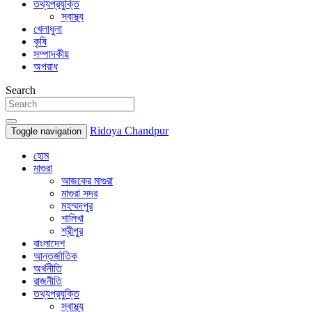
তথ্যপ্রযুক্তি
স্বাস্থ্য
খেলাধুলা
কৃষি
সম্পাদকীয়
অপরাধ
Search
Ridoya Chandpur
Toggle navigation
হোম
মাগুরা
আজকের মাগুরা
মাগুরা সদর
মহম্মদপুর
শালিখা
শ্রীপুর
বাংলাদেশ
আন্তর্জাতিক
অর্থনীতি
রাজনীতি
তথ্যপ্রযুক্তি
স্বাস্থ্য