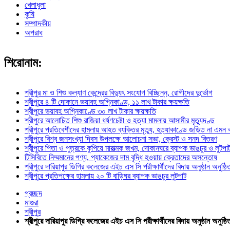
খেলাধুলা
কৃষি
সম্পাদকীয়
অপরাধ
শিরোনাম:
শ্রীপুর মা ও শিশু কল্যাণ কেন্দ্রের বিদ্যুৎ সংযোগ বিচ্ছিন্ন, রোগীদের দুর্ভোগ
শ্রীপুরে ৪ টি দোকানে ভয়াবহ অগ্নিকাণ্ড, ১১ লাখ টাকার ক্ষয়ক্ষতি
শ্রীপুরে ভয়াবহ অগ্নিকাণ্ডে ৩০ লাখ টাকার ক্ষয়ক্ষতি
শ্রীপুরে আলোচিত শিশু রাজিয়া ধর্ষণচেষ্টা ও হত্যা মামলায় আসামীর মৃত্যুদণ্ড
শ্রীপুরে প্রতিবেশীদের হামলায় আহত ব্যক্তির মৃত্যু, হত্যাকাণ্ডে জড়িত না এমন
শ্রীপুরে বিশ্ব জনসংখ্যা দিবস উপলক্ষে আলোচনা সভা, ক্রেস্ট ও সনদ বিতরণ
শ্রীপুরে পিতা ও পুত্রকে কুপিয়ে মারাত্মক জখম, দোকানঘরে ব্যাপক ভাঙচুর ও লুটপা
টিসিবিতে নিম্মমানের পণ্য, প্যাকেজের দাম বৃদ্ধি হওয়ায় ক্রেতাদের অসন্তোষ
শ্রীপুরে দারিয়াপুর ডিগ্রি কলেজের এইচ এস সি পরীক্ষার্থীদের বিদায় অনুষ্ঠান অনুষ্ঠি
শ্রীপুরে প্রতিপক্ষের হামলায় ২০ টি বাড়িঘর ব্যাপক ভাঙচুর লুটপাট
প্রচ্ছদ
মাগুরা
শ্রীপুর
শ্রীপুরে দারিয়াপুর ডিগ্রি কলেজের এইচ এস সি পরীক্ষার্থীদের বিদায় অনুষ্ঠান অনুষ্ঠি