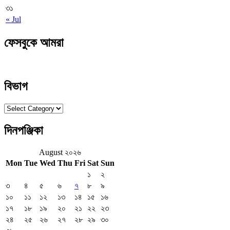
৩১
« Jul
ফেসবুকে আমরা
বিভাগ
বিভাগ
দিনপঞ্জিকা
August ২০২৬
Mon
Tue
Wed
Thu
Fri
Sat
Sun
১
২
৩
৪
৫
৬
৭
৮
৯
১০
১১
১২
১৩
১৪
১৫
১৬
১৭
১৮
১৯
২০
২১
২২
২৩
২৪
২৫
২৬
২৭
২৮
২৯
৩০