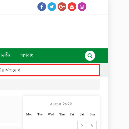
পাদকীয়
অপরাধ
পাটের অভিযোগ
August ২০২৬
Mon
Tue
Wed
Thu
Fri
Sat
Sun
১
২