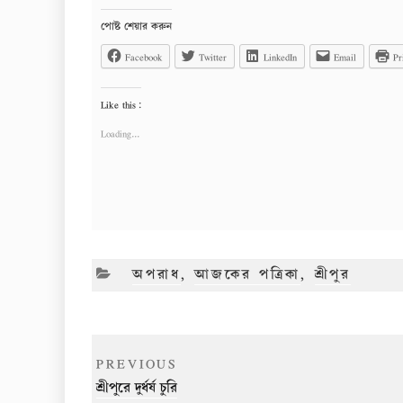
পোষ্ট শেয়ার করুন
Facebook
Twitter
LinkedIn
Email
Pr
Like this:
Loading...
CATEGORIES
অপরাধ
,
আজকের পত্রিকা
,
শ্রীপুর
Post
Previous
PREVIOUS
navigation
Post
শ্রীপুরে দুর্ধর্ষ চুরি