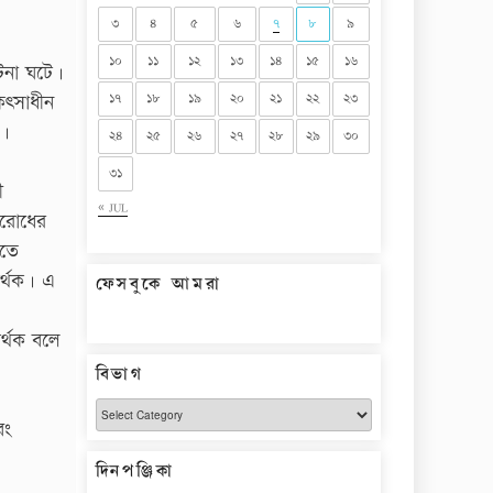
৩
৪
৫
৬
৭
৮
৯
১০
১১
১২
১৩
১৪
১৫
১৬
টনা ঘটে।
১৭
১৮
১৯
২০
২১
২২
২৩
িৎসাধীন
ে।
২৪
২৫
২৬
২৭
২৮
২৯
৩০
৩১
ী
« JUL
িরোধের
াতে
র্থক। এ
ফেসবুকে আমরা
র্থক বলে
বিভাগ
বিভাগ
বং
দিনপঞ্জিকা