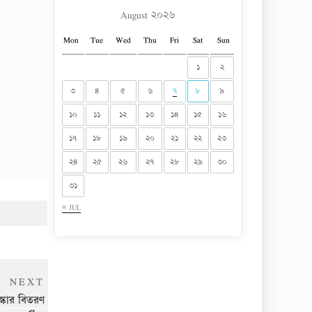
August ২০২৬
Mon
Tue
Wed
Thu
Fri
Sat
Sun
১
২
৩
৪
৫
৬
৭
৮
৯
১০
১১
১২
১৩
১৪
১৫
১৬
১৭
১৮
১৯
২০
২১
২২
২৩
২৪
২৫
২৬
২৭
২৮
২৯
৩০
৩১
« JUL
Next
NEXT
Post
স্কার বিতরণ