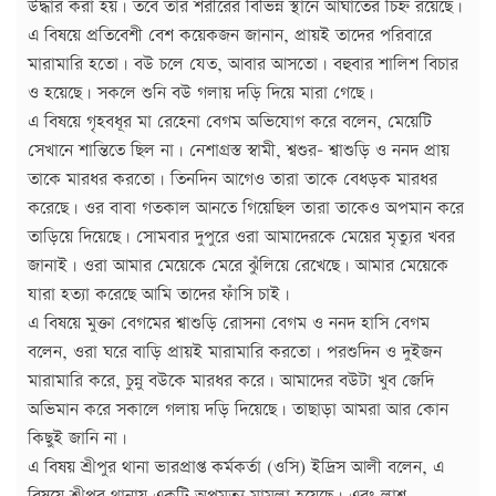
উদ্ধার করা হয়। তবে তার শরীরের বিভিন্ন স্থানে আঘাতের চিহ্ন রয়েছে।
এ বিষয়ে প্রতিবেশী বেশ কয়েকজন জানান, প্রায়ই তাদের পরিবারে
মারামারি হতো। বউ চলে যেত, আবার আসতো। বহুবার শালিশ বিচার
ও হয়েছে। সকলে শুনি বউ গলায় দড়ি দিয়ে মারা গেছে।
এ বিষয়ে গৃহবধূর মা রেহেনা বেগম অভিযোগ করে বলেন, মেয়েটি
সেখানে শান্তিতে ছিল না। নেশাগ্রস্ত স্বামী, শ্বশুর- শ্বাশুড়ি ও ননদ প্রায়
তাকে মারধর করতো। তিনদিন আগেও তারা তাকে বেধড়ক মারধর
করেছে। ওর বাবা গতকাল আনতে গিয়েছিল তারা তাকেও অপমান করে
তাড়িয়ে দিয়েছে। সোমবার দুপুরে ওরা আমাদেরকে মেয়ের মৃত্যুর খবর
জানাই। ওরা আমার মেয়েকে মেরে ঝুঁলিয়ে রেখেছে। আমার মেয়েকে
যারা হত্যা করেছে আমি তাদের ফাঁসি চাই।
এ বিষয়ে মুক্তা বেগমের শ্বাশুড়ি রোসনা বেগম ও ননদ হাসি বেগম
বলেন, ওরা ঘরে বাড়ি প্রায়ই মারামারি করতো। পরশুদিন ও দুইজন
মারামারি করে, চুন্নু বউকে মারধর করে। আমাদের বউটা খুব জেদি
অভিমান করে সকালে গলায় দড়ি দিয়েছে। তাছাড়া আমরা আর কোন
কিছুই জানি না।
এ বিষয় শ্রীপুর থানা ভারপ্রাপ্ত কর্মকর্তা (ওসি) ইদ্রিস আলী বলেন, এ