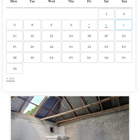
Mon
Tue
Wed
Thu
Fri
Sat
Sun
১
২
৩
৪
৫
৬
৭
৮
৯
১০
১১
১২
১৩
১৪
১৫
১৬
১৭
১৮
১৯
২০
২১
২২
২৩
২৪
২৫
২৬
২৭
২৮
২৯
৩০
৩১
« JUL