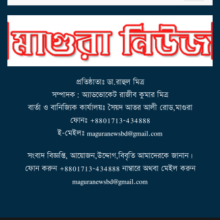
g
l
e
n
a
v
i
g
a
t
i
o
n
প্রতিষ্ঠাতাঃ ডা.রাহুল মিত্র
সম্পাদক: অ্যাডভোকেট রাজীব কুমার মিত্র
বার্তা ও বানিজ্যিক কার্যালয়ঃ সৈয়দ আতর আলী রোড,মাগুরা
ফোনঃ +8801713-434888
ই-মেইলঃ maguranewsbd@gmail.com
সংবাদ বিজ্ঞপ্তি, আয়োজন,উদ্দোগ,বিবৃতি আমাদেরকে জানান।
ফোন করুন +8801713-434888 নাম্বারে অথবা মেইল করুন
maguranewsbd@gmail.com