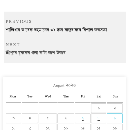
Post
Previous
PREVIOUS
navigation
Post
শালিখায় তারেক রহমানের ৩১ দফা বাস্তবায়নে বিশাল জনসভা
Next
NEXT
Post
শ্রীপুরে যুবকের গলা কাটা লাশ উদ্ধার
August ২০২৬
Mon
Tue
Wed
Thu
Fri
Sat
Sun
১
২
৩
৪
৫
৬
৭
৮
৯
১০
১১
১২
১৩
১৪
১৫
১৬