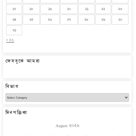
১৭
১৮
১৯
২০
২১
২২
২৩
২৪
২৫
২৬
২৭
২৮
২৯
৩০
৩১
« JUL
ফেসবুকে আমরা
বিভাগ
বিভাগ
দিনপঞ্জিকা
August ২০২৬