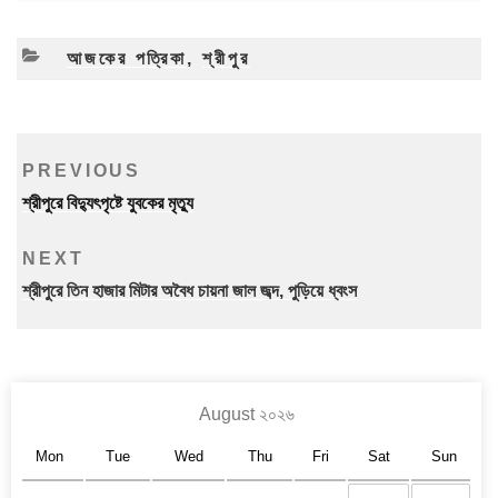
CATEGORIES
আজকের পত্রিকা
,
শ্রীপুর
Post
Previous
PREVIOUS
navigation
Post
শ্রীপুরে বিদ্যুৎপৃষ্টে যুবকের মৃত্যু
Next
NEXT
Post
শ্রীপুরে তিন হাজার মিটার অবৈধ চায়না জাল জব্দ, পুড়িয়ে ধ্বংস
August ২০২৬
Mon
Tue
Wed
Thu
Fri
Sat
Sun