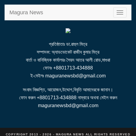
Magura News
T
o
g
g
l
e
n
a
v
i
g
a
t
i
প্রতিষ্ঠাতাঃ ডা.রাহুল মিত্র
o
n
সম্পাদক: অ্যাডভোকেট রাজীব কুমার মিত্র
বার্তা ও বানিজ্যিক কার্যালয়ঃ সৈয়দ আতর আলী রোড,মাগুরা
ফোনঃ +8801713-434888
ই-মেইলঃ maguranewsbd@gmail.com
সংবাদ বিজ্ঞপ্তি, আয়োজন,উদ্দোগ,বিবৃতি আমাদেরকে জানান।
ফোন করুন +8801713-434888 নাম্বারে অথবা মেইল করুন
maguranewsbd@gmail.com
COPYRIGHT 2013 - 2026 - MAGURA NEWS ALL RIGHTS RESERVED