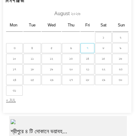
দিনপঞ্জিকা
August ২০২৬
Mon
Tue
Wed
Thu
Fri
Sat
Sun
১
২
৩
৪
৫
৬
৭
৮
৯
১০
১১
১২
১৩
১৪
১৫
১৬
১৭
১৮
১৯
২০
২১
২২
২৩
২৪
২৫
২৬
২৭
২৮
২৯
৩০
৩১
« JUL
শ্রীপুরে ৪ টি দোকানে ভয়াবহ...