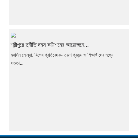
শ্রীপুরে দুর্নীতি দমন কমিশনের আয়োজনে...
মহসিন মোল্যা, বিশেষ প্রতিবেদক- তরুণ প্রজন্ম ও শিক্ষার্থীদের মধ্যে
সততা,...