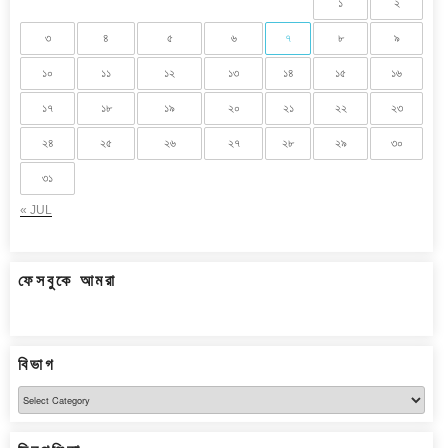
১
২
৩
৪
৫
৬
৭
৮
৯
১০
১১
১২
১৩
১৪
১৫
১৬
১৭
১৮
১৯
২০
২১
২২
২৩
২৪
২৫
২৬
২৭
২৮
২৯
৩০
৩১
« JUL
ফেসবুকে আমরা
বিভাগ
বিভাগ