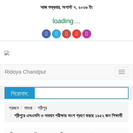
Skip
আজ শুক্রবার, অগাস্ট ৭, ২০২৬ ইং
to
content
loading....
Ridoya Chandpur
T
o
g
g
l
e
n
a
v
শিরোনাম:
i
g
a
t
i
o
n
প্রচ্ছদ
মাগুরা
শ্রীপুর
শ্রীপুরে এসএসসি ও সমমান পরীক্ষায় অংশ গ্রহণ করছে ১৯৫২ জন শিক্ষার্থী