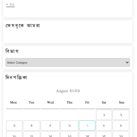
« JUL
ফেসবুকে আমরা
বিভাগ
বিভাগ
দিনপঞ্জিকা
August ২০২৬
Mon
Tue
Wed
Thu
Fri
Sat
Sun
১
২
৩
৪
৫
৬
৭
৮
৯
১০
১১
১২
১৩
১৪
১৫
১৬