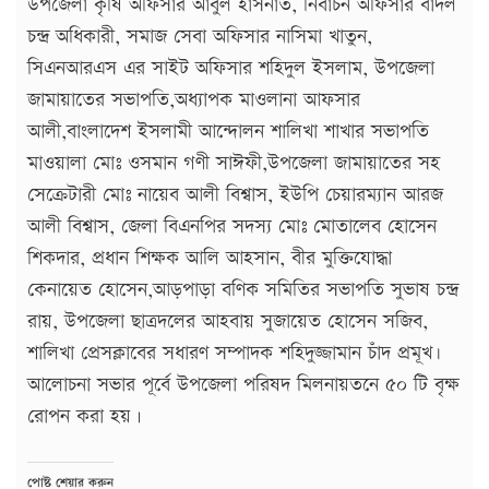
উপজেলা কৃষি অফিসার আবুল হাসনাত, নির্বাচন অফিসার বাদল
চন্দ্র অধিকারী, সমাজ সেবা অফিসার নাসিমা খাতুন,
সিএনআরএস এর সাইট অফিসার শহিদুল ইসলাম, উপজেলা
জামায়াতের সভাপতি,অধ্যাপক মাওলানা আফসার
আলী,বাংলাদেশ ইসলামী আন্দোলন শালিখা শাখার সভাপতি
মাওয়ালা মোঃ ওসমান গণী সাঈফী,উপজেলা জামায়াতের সহ
সেক্রেটারী মোঃ নায়েব আলী বিশ্বাস, ইউপি চেয়ারম্যান আরজ
আলী বিশ্বাস, জেলা বিএনপির সদস্য মোঃ মোতালেব হোসেন
শিকদার, প্রধান শিক্ষক আলি আহসান, বীর মুক্তিযোদ্ধা
কেনায়েত হোসেন,আড়পাড়া বণিক সমিতির সভাপতি সুভাষ চন্দ্র
রায়, উপজেলা ছাত্রদলের আহবায় সুজায়েত হোসেন সজিব,
শালিখা প্রেসক্লাবের সধারণ সম্পাদক শহিদুজ্জামান চাঁদ প্রমূখ৷
আলোচনা সভার পূর্বে উপজেলা পরিষদ মিলনায়তনে ৫০ টি বৃক্ষ
রোপন করা হয়।
পোষ্ট শেয়ার করুন