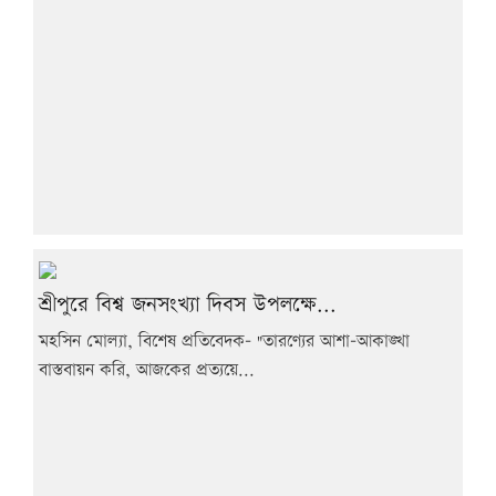
শ্রীপুরে বিশ্ব জনসংখ্যা দিবস উপলক্ষে...
মহসিন মোল্যা, বিশেষ প্রতিবেদক- "তারণ্যের আশা-আকাঙ্খা
বাস্তবায়ন করি, আজকের প্রত্যয়ে...