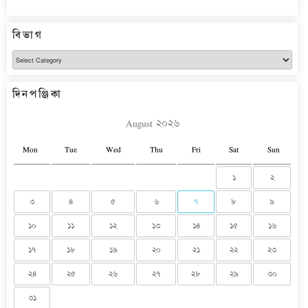
বিভাগ
বিভাগ
দিনপঞ্জিকা
August ২০২৬
Mon
Tue
Wed
Thu
Fri
Sat
Sun
১
২
৩
৪
৫
৬
৭
৮
৯
১০
১১
১২
১৩
১৪
১৫
১৬
১৭
১৮
১৯
২০
২১
২২
২৩
২৪
২৫
২৬
২৭
২৮
২৯
৩০
৩১