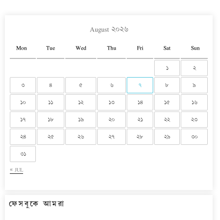
August ২০২৬
Mon
Tue
Wed
Thu
Fri
Sat
Sun
১
২
৩
৪
৫
৬
৭
৮
৯
১০
১১
১২
১৩
১৪
১৫
১৬
১৭
১৮
১৯
২০
২১
২২
২৩
২৪
২৫
২৬
২৭
২৮
২৯
৩০
৩১
« JUL
ফেসবুকে আমরা