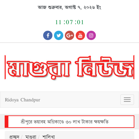
Skip
আজ শুক্রবার, অগাস্ট ৭, ২০২৬ ইং
to
content
11:07:02
Ridoya Chandpur
T
o
g
g
l
e
n
a
v
শ্রীপুরে ভয়াবহ অগ্নিকাণ্ডে ৩০ লাখ টাকার ক্ষয়ক্ষতি
i
g
a
t
i
o
n
প্রচ্ছদ
মাগুরা
শালিখা