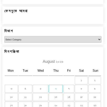
ফেসবুকে আমরা
বিভাগ
বিভাগ
দিনপঞ্জিকা
August ২০২৬
Mon
Tue
Wed
Thu
Fri
Sat
Sun
১
২
৩
৪
৫
৬
৭
৮
৯
১০
১১
১২
১৩
১৪
১৫
১৬
১৭
১৮
১৯
২০
২১
২২
২৩