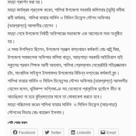
মহড়া প্রদর্শন করা হয়।
মহড়া কার্যক্রম প্রত্যক্ষ করেন, শালিখা উপজেলা সহকারি কমিশনার (ভূমি) মনীষা
রানী কর্মকার, শালিখা ফায়ার সার্ভিস ও সিভিল ডিফেন্স স্টেশন অফিসার
(ভারপ্রাপ্ত) আলমগীর হোসেন ।
মহড়া শেষে উপজেলা নির্বাহী অফিসারের সভাকক্ষে এক আলোচনা সভা অনুষ্ঠিত
হয়।
এ সময় উপস্থিত ছিলেন, উপজেলা প্রকল্প বাস্তবায়ন কর্মকর্তা মোঃ লাল্টু মিয়া,
উপজেলা সমাজসেবা অফিসার নাসিমা খাতুন, আাড়পাড়া সরকারি আইডিয়াল হাই
স্কুলের প্রধান শিক্ষক আলী আহসান, শালিখা প্রেসক্লাব সেক্রেটারি শহিদুজ্জামান
চাঁদ, সাংবাদিক সাইফুল ইসলামসহ উপজেলার বিভিন্ন দপ্তরের কর্মকর্তা বৃন্দ।
শালিখা ফায়ার সার্ভিস ও সিভিল ডিফেন্সের স্টেশন অফিসার (ভারপ্রাপ্ত) আলমগীর
হোসেন বলেন, ভূমিকম্প অগ্নিকাণ্ড সহ যেকোনো প্রাকৃতিক দুর্যোগে ভীত বা
আতঙ্কিত না হয়ে বুদ্ধিমত্তার সাথে তা মোকাবেলা করতে হবে।
মহড়া পরিচালনা করেন শালিখা ফায়ার সার্ভিস ও সিভিল ডিফেন্স (আড়পাড়া)
স্টেশনের লিডার মোঃ বাহারুল ইসলাম।
পোষ্ট শেয়ার করুন
Facebook
Twitter
LinkedIn
Email