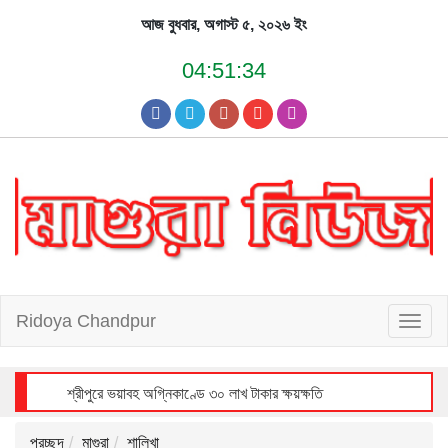
Skip
আজ বুধবার, অগাস্ট ৫, ২০২৬ ইং
to
content
04:51:35
Ridoya Chandpur
T
o
g
g
l
e
n
a
v
i
শ্রীপুরে ভয়াবহ অগ্নিকাণ্ডে ৩০ লাখ টাকার ক্ষয়ক্ষতি
g
a
t
i
o
n
প্রচ্ছদ
মাগুরা
শালিখা