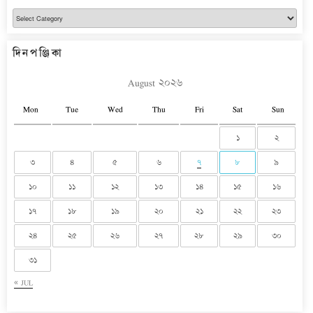
বিভাগ
দিনপঞ্জিকা
August ২০২৬
Mon
Tue
Wed
Thu
Fri
Sat
Sun
১
২
৩
৪
৫
৬
৭
৮
৯
১০
১১
১২
১৩
১৪
১৫
১৬
১৭
১৮
১৯
২০
২১
২২
২৩
২৪
২৫
২৬
২৭
২৮
২৯
৩০
৩১
« JUL