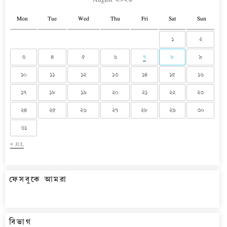
Mon
Tue
Wed
Thu
Fri
Sat
Sun
১
২
৩
৪
৫
৬
৭
৮
৯
১০
১১
১২
১৩
১৪
১৫
১৬
১৭
১৮
১৯
২০
২১
২২
২৩
২৪
২৫
২৬
২৭
২৮
২৯
৩০
৩১
« JUL
ফেসবুকে আমরা
বিভাগ