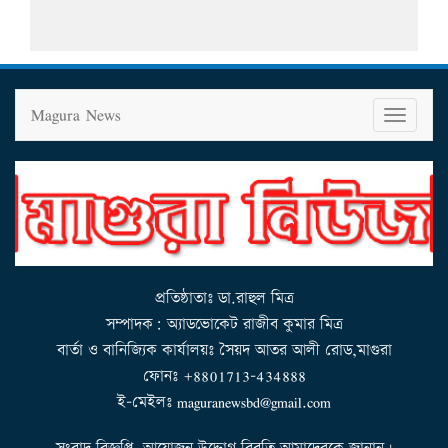
Magura News
T
o
g
g
l
e
n
a
v
i
g
a
t
i
o
n
প্রতিষ্ঠাতাঃ ডা.রাহুল মিত্র
সম্পাদক: অ্যাডভোকেট রাজীব কুমার মিত্র
বার্তা ও বানিজ্যিক কার্যালয়ঃ সৈয়দ আতর আলী রোড,মাগুরা
ফোনঃ +8801713-434888
ই-মেইলঃ maguranewsbd@gmail.com