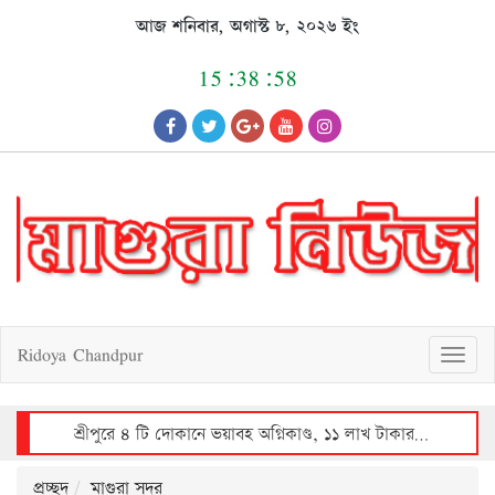
Skip
আজ শনিবার, অগাস্ট ৮, ২০২৬ ইং
to
content
15:38:59
Ridoya Chandpur
T
o
g
g
l
e
n
a
v
শ্রীপুরে ভয়াবহ অগ্নিকাণ্ডে ৩০ লাখ টাকার ক্ষয়ক্ষতি
i
g
a
t
i
o
n
প্রচ্ছদ
মাগুরা সদর