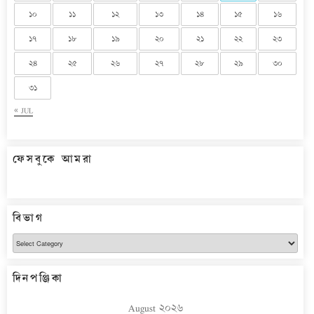
১০
১১
১২
১৩
১৪
১৫
১৬
১৭
১৮
১৯
২০
২১
২২
২৩
২৪
২৫
২৬
২৭
২৮
২৯
৩০
৩১
« JUL
ফেসবুকে আমরা
বিভাগ
বিভাগ
দিনপঞ্জিকা
August ২০২৬