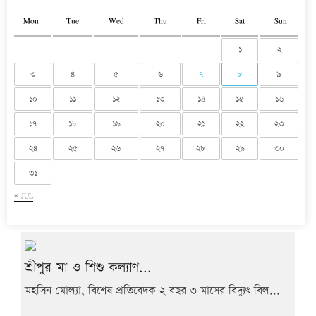
Mon
Tue
Wed
Thu
Fri
Sat
Sun
১
২
৩
৪
৫
৬
৭
৮
৯
১০
১১
১২
১৩
১৪
১৫
১৬
১৭
১৮
১৯
২০
২১
২২
২৩
২৪
২৫
২৬
২৭
২৮
২৯
৩০
৩১
« JUL
শ্রীপুর মা ও শিশু কল্যাণ...
মহসিন মোল্যা, বিশেষ প্রতিবেদক ২ বছর ৩ মাসের বিদ্যুৎ বিল...