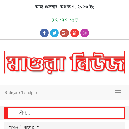
Skip
আজ শুক্রবার, অগাস্ট ৭, ২০২৬ ইং
to
content
23:35:07
Ridoya Chandpur
T
o
g
g
l
e
n
a
v
শ্রীপুরে বিশ্ব জনসংখ্যা দিবস উপলক্ষে আলোচনা সভা, ক্রেস্ট ও সনদ বিতরণ
i
g
a
t
i
o
n
প্রচ্ছদ
বাংলাদেশ