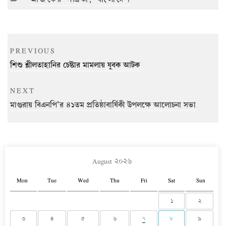
Post
Previous
PREVIOUS
navigation
Post
শিশু শ্লীলতাহানির চেষ্টার মামলায় যুবক আটক
Next
NEXT
Post
মাগুরায় বিএনপি’র ৪১তম প্রতিষ্ঠাবার্ষিকী উপলক্ষে আলোচনা সভা
August ২০২৬
Mon
Tue
Wed
Thu
Fri
Sat
Sun
১
২
৩
৪
৫
৬
৭
৮
৯