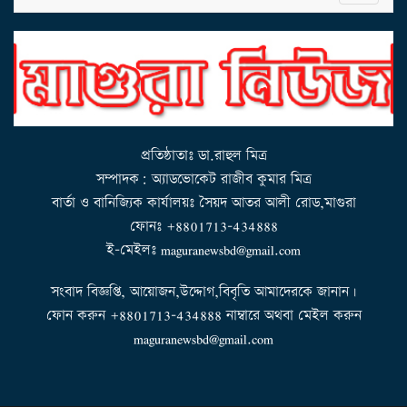
g
l
e
n
a
v
i
g
a
t
i
o
n
প্রতিষ্ঠাতাঃ ডা.রাহুল মিত্র
সম্পাদক: অ্যাডভোকেট রাজীব কুমার মিত্র
বার্তা ও বানিজ্যিক কার্যালয়ঃ সৈয়দ আতর আলী রোড,মাগুরা
ফোনঃ +8801713-434888
ই-মেইলঃ maguranewsbd@gmail.com
সংবাদ বিজ্ঞপ্তি, আয়োজন,উদ্দোগ,বিবৃতি আমাদেরকে জানান।
ফোন করুন +8801713-434888 নাম্বারে অথবা মেইল করুন
maguranewsbd@gmail.com