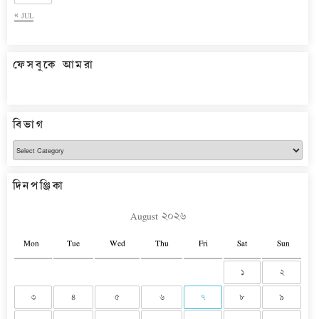
« JUL
ফেসবুকে আমরা
বিভাগ
বিভাগ
দিনপঞ্জিকা
August ২০২৬
Mon
Tue
Wed
Thu
Fri
Sat
Sun
১
২
৩
৪
৫
৬
৭
৮
৯