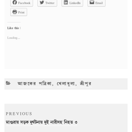
Facebook
Twitter
LinkedIn
Email
Print
Like this:
Loading...
CATEGORIES
আজকের পত্রিকা
,
খেলাধুলা
,
শ্রীপুর
Post
Previous
PREVIOUS
navigation
Post
মাগুরায় সড়ক দুর্ঘটনায় দুই নারীসহ নিহত ৩