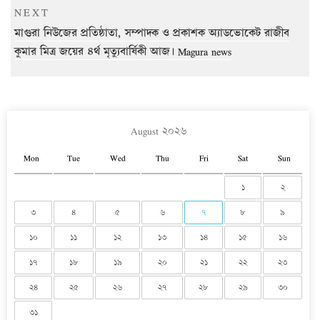
Next
NEXT
Post
মাগুরা নিউজের প্রতিষ্ঠাতা, সম্পাদক ও প্রকাশক অ্যাডভোকেট রাজীব
কুমার মিত্র জয়ের ৪র্থ মৃত্যুবার্ষিকী আজ। Magura news
August ২০২৬
Mon
Tue
Wed
Thu
Fri
Sat
Sun
১
২
৩
৪
৫
৬
৭
৮
৯
১০
১১
১২
১৩
১৪
১৫
১৬
১৭
১৮
১৯
২০
২১
২২
২৩
২৪
২৫
২৬
২৭
২৮
২৯
৩০
৩১