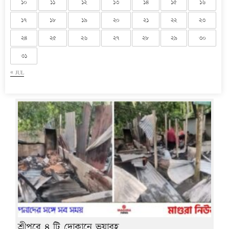
১০
১১
১২
১৩
১৪
১৫
১৬
১৭
১৮
১৯
২০
২১
২২
২৩
২৪
২৫
২৬
২৭
২৮
২৯
৩০
৩১
« JUL
শ্রীপুরে ৪ টি দোকানে ভয়াবহ...