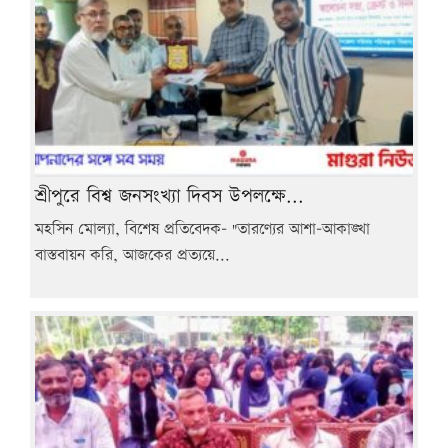
শ্রীপুরে বিশ্ব জনসংখ্যা দিবস উপলক্ষে...
মহসিন মোল্যা, বিশেষ প্রতিবেদক- "তারণ্যের আশা-আকাঙ্খা
বাস্তবায়ন করি, আজকের প্রত্যয়ে...