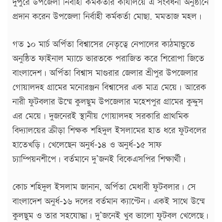
দুপুরে উপজেলা নির্বাহী কর্মকর্তার কার্যালয়ে এ সংবর্ধনা অনুষ্ঠানে
প্রদান করেন উপজেলা নির্বাহী কর্মকর্তা মোছা. মমতাজ মহল।
গত ১০ মার্চ অর্পিতা বিশ্বাসের নেতৃত্বে নেপালের কাঠমান্ডুতে
অনুষ্ঠিত ফাইনাল ম্যাচে ভারতকে পরাজিত করে শিরোপা জিতে
বাংলাদেশ। অর্পিতা বিশ্বাস মাগুরার জেলার শ্রীপুর উপজেলার
গোয়ালদহ গ্রামের মনোরঞ্জন বিশ্বাসের এক মাত্র মেয়ে। আরেক
নারী ফুটবলার উম্মে কুলছুম উপজেলার মহেশপুর গ্রামের কুদ্দুস
এর মেয়ে। দুজনেরই স্থানীয় গোয়ালদহ সরকারি প্রাথমিক
বিদ্যালয়ের ক্রীড়া শিক্ষক শহিদুল ইসলামের হাত ধরে ফুটবলের
হাতেখড়ি। খেলেছেন অনুর্ধ-১৪ ও অনুর্ধ-১৫ সাফ
চ্যাম্পিয়নশীপে। বর্তমানে দু’জনই বিকেএসপির শিক্ষার্থী।
কোচ শহিদুল ইসলাম জানান, অর্পিতা মেধাবী ফুটবলার। সে
বাংলাদেশ অনুর্ধ-১৬ দলের বর্তমান ক্যাপ্টেন। একই সাথে উম্মে
কুলছুম ও তার সহযোদ্ধা। দু’জনেই খুব ভালো ফুটবল খেলেছে।