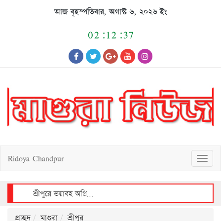
Skip
আজ বৃহস্পতিবার, অগাস্ট ৬, ২০২৬ ইং
to
content
02:12:38
Ridoya Chandpur
T
o
g
g
l
e
n
a
v
শ্রীপুরে আলোচিত শিশু রাজিয়া ধর্ষণচেষ্টা ও হত্যা মামলায় আসামীর মৃত্যুদণ্ড
i
g
a
t
i
o
n
প্রচ্ছদ
মাগুরা
শ্রীপুর