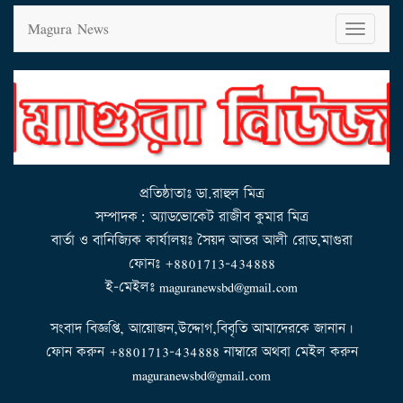
Magura News
T
o
g
g
l
e
n
a
v
i
g
a
t
i
o
n
প্রতিষ্ঠাতাঃ ডা.রাহুল মিত্র
সম্পাদক: অ্যাডভোকেট রাজীব কুমার মিত্র
বার্তা ও বানিজ্যিক কার্যালয়ঃ সৈয়দ আতর আলী রোড,মাগুরা
ফোনঃ +8801713-434888
ই-মেইলঃ maguranewsbd@gmail.com
সংবাদ বিজ্ঞপ্তি, আয়োজন,উদ্দোগ,বিবৃতি আমাদেরকে জানান।
ফোন করুন +8801713-434888 নাম্বারে অথবা মেইল করুন
maguranewsbd@gmail.com