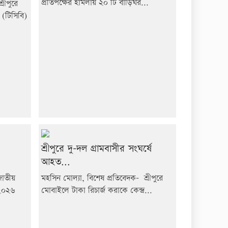
প্রতিপক্ষের হামলায় ২০ টি বাড়িঘর...
রীপুরে
 (টিসিবি)
শ্রীপুরে দু-দল গ্রামবাসীর সংঘর্ষে
আহত...
জাতীয়
মহসিন মোল্যা, বিশেষ প্রতিবেদক- শ্রীপুরে
-২০২৬
মোবাইলে টাকা রিচার্জ করাকে কেন্দ্র...