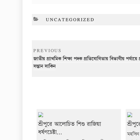
CATEGORIES
UNCATEGORIZED
Post
Previous
PREVIOUS
navigation
Post
জাতীয় প্রাথমিক শিক্ষা পদক প্রতিযোগিতায় বিভাগীয় পর্যায়ে প্
সন্তান সাকিন
শ্রীপুরে আলোচিত শিশু রাজিয়া
শ্রীপু
ধর্ষণচেষ্টা...
মহসিন 