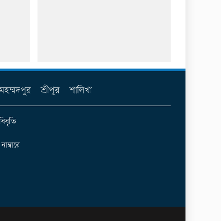
মহম্মদপুর
শ্রীপুর
শালিখা
বিবৃতি
ম্বারে