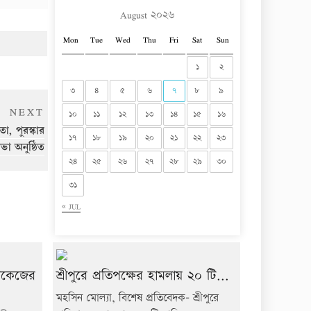
August ২০২৬
Mon
Tue
Wed
Thu
Fri
Sat
Sun
১
২
৩
৪
৫
৬
৭
৮
৯
Next
NEXT
১০
১১
১২
১৩
১৪
১৫
১৬
Post
া, পুরস্কার
১৭
১৮
১৯
২০
২১
২২
২৩
া অনুষ্ঠিত
২৪
২৫
২৬
২৭
২৮
২৯
৩০
৩১
« JUL
যাকেজের
শ্রীপুরে প্রতিপক্ষের হামলায় ২০ টি...
মহসিন মোল্যা, বিশেষ প্রতিবেদক- শ্রীপুরে