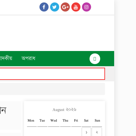
পাদকীয়
অপরাধ
ান
August ২০২৬
Mon
Tue
Wed
Thu
Fri
Sat
Sun
১
২