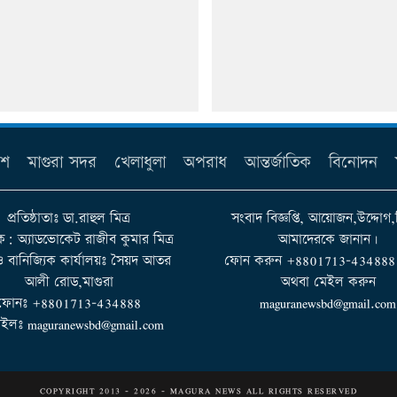
েশ
মাগুরা সদর
খেলাধুলা
অপরাধ
আন্তর্জাতিক
বিনোদন
প্রতিষ্ঠাতাঃ ডা.রাহুল মিত্র
সংবাদ বিজ্ঞপ্তি, আয়োজন,উদ্দোগ,
ক: অ্যাডভোকেট রাজীব কুমার মিত্র
আমাদেরকে জানান।
 ও বানিজ্যিক কার্যালয়ঃ সৈয়দ আতর
ফোন করুন +8801713-434888 না
আলী রোড,মাগুরা
অথবা মেইল করুন
ফোনঃ +8801713-434888
maguranewsbd@gmail.com
ইলঃ maguranewsbd@gmail.com
COPYRIGHT 2013 - 2026 - MAGURA NEWS ALL RIGHTS RESERVED