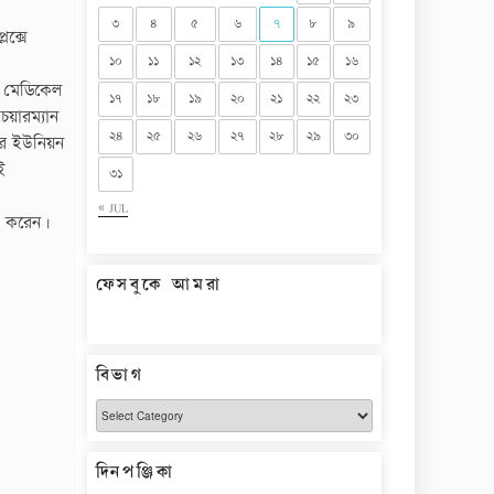
৩
৪
৫
৬
৭
৮
৯
েক্সে
১০
১১
১২
১৩
১৪
১৫
১৬
িক মেডিকেল
১৭
১৮
১৯
২০
২১
২২
২৩
য়ারম্যান
২৪
২৫
২৬
২৭
২৮
২৯
৩০
ুর ইউনিয়ন
ই
৩১
« JUL
তা করেন।
ফেসবুকে আমরা
বিভাগ
বিভাগ
দিনপঞ্জিকা